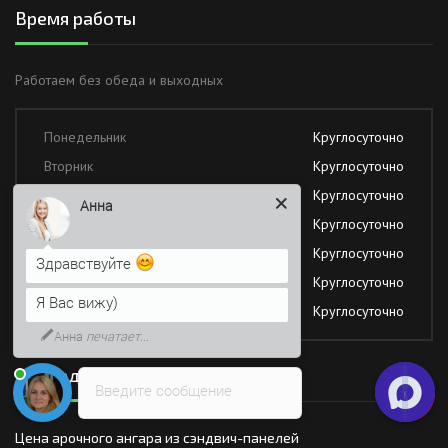
Время работы
Работаем без обеда и выходных
Понедельник
Круглосуточно
Вторник
Круглосуточно
Среда
Круглосуточно
Анна
Четверг
Круглосуточно
Пятница
Круглосуточно
Здравствуйте
Суббота
Круглосуточно
Я Вас вижу)
Воскресение
Круглосуточно
Анна
печатает...
Последние новости
Введите сообщение
Цена арочного ангара из сэндвич-панелей