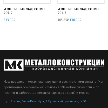
ИЗДЕЛИЕ ЗАКЛАДНОЕ МН
ИЗДЕЛИЕ ЗАКЛАДНОЕ МН
205-2
201-3
313,00
₽
165,85
₽
136,00
₽
Наш профиль – металлоконструкции и все, что с ними связано. Мы
производим оригинальные и типовые МК любой сложности – от
лестниц и заборов до несущих каркасов зданий и мостов.
Россия, Санкт-Петербург, 2 Муринский проспект дом 38