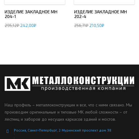
ИЗДЕЛИЕ ЗАКЛАДНОЕ МН
ИЗДЕЛИЕ ЗАКЛАДНОЕ МН
204-1
202-4
295,12
₽
242,00
₽
256,71
₽
210,50
₽
Наш профиль – металлоконструкции и все, что с ними связано. Мы
производим оригинальные и типовые МК любой сложности – от
лестниц и заборов до несущих каркасов зданий и мостов.
Россия, Санкт-Петербург, 2 Муринский проспект дом 38