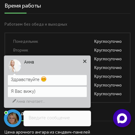
Время работы
Работаем без обеда и выходных
Понедельник
Круглосуточно
Вторник
Круглосуточно
Среда
Круглосуточно
Анна
Четверг
Круглосуточно
Пятница
Круглосуточно
Здравствуйте
Суббота
Круглосуточно
Я Вас вижу)
Воскресение
Круглосуточно
Анна
печатает...
Последние новости
Введите сообщение
Цена арочного ангара из сэндвич-панелей