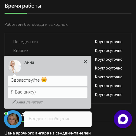
Время работы
Работаем без обеда и выходных
Понедельник
Круглосуточно
Вторник
Круглосуточно
Среда
Круглосуточно
Анна
Четверг
Круглосуточно
Пятница
Круглосуточно
Здравствуйте
Суббота
Круглосуточно
Я Вас вижу)
Воскресение
Круглосуточно
Анна
печатает...
Последние новости
Введите сообщение
Цена арочного ангара из сэндвич-панелей