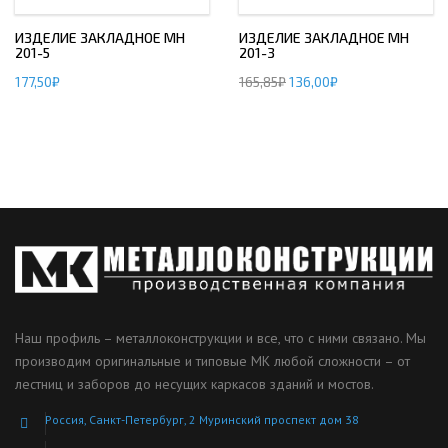
ИЗДЕЛИЕ ЗАКЛАДНОЕ МН
ИЗДЕЛИЕ ЗАКЛАДНОЕ МН
201-5
201-3
177,50
₽
165,85
₽
136,00
₽
Наш профиль – металлоконструкции и все, что с ними связано. Мы
производим оригинальные и типовые МК любой сложности – от
лестниц и заборов до несущих каркасов зданий и мостов.
Россия, Санкт-Петербург, 2 Муринский проспект дом 38