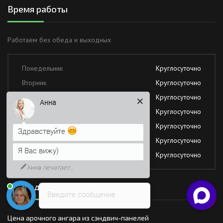
Время работы
Работаем без обеда и выходных
Понедельник
Круглосуточно
Вторник
Круглосуточно
Среда
Круглосуточно
Анна
Четверг
Круглосуточно
Пятница
Круглосуточно
Здравствуйте
Суббота
Круглосуточно
Я Вас вижу)
Воскресение
Круглосуточно
Анна
печатает...
Последние новости
Введите сообщение
Цена арочного ангара из сэндвич-панелей