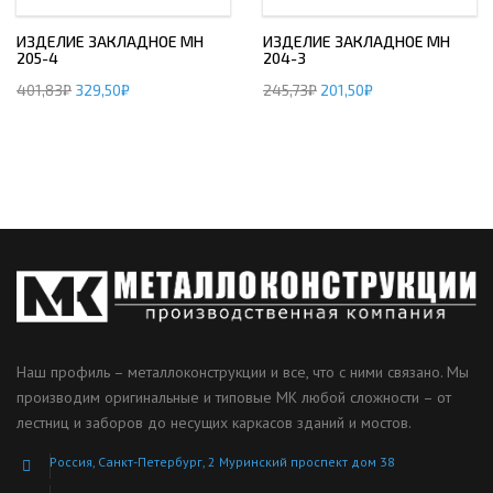
ИЗДЕЛИЕ ЗАКЛАДНОЕ МН
ИЗДЕЛИЕ ЗАКЛАДНОЕ МН
205-4
204-3
401,83
₽
329,50
₽
245,73
₽
201,50
₽
Наш профиль – металлоконструкции и все, что с ними связано. Мы
производим оригинальные и типовые МК любой сложности – от
лестниц и заборов до несущих каркасов зданий и мостов.
Россия, Санкт-Петербург, 2 Муринский проспект дом 38