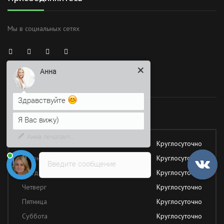
Мы в социальных сетях
Анна
Здравствуйте
Время работы
Я Вас вижу)
Напишите сюда свой вопрос.
Работаем без обеда и выходных
Возможно, его решение будет
быстрее
Понедельник
Круглосуточно
Вторник
Круглосуточно
Введите сообщение
Среда
Круглосуточно
Четверг
Круглосуточно
Пятница
Круглосуточно
Суббота
Круглосуточно