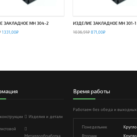
Е ЗАКЛАДНОЕ МН 304-2
ИЗДЕЛИЕ ЗАКЛАДНОЕ МН 301-1
₽
1331,00
₽
1036,91
₽
871,00
₽
рмация
Время работы
Работаем без обеда и выходных
конструкции
Изделия и детали
Понедельник
Кругло
листовой
Металлообработка
Вторник
Кругло