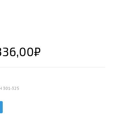
ЕЮЩИЙ С21
АЛЛИЧЕСКОЙ ЛЕСТНИЦЫ
ЕЮЩИЙ НС35
ЛАМНЫХ КОНСТРУКЦИЙ
ЕЮЩИЙ НС44
ЕЮЩИЙ С44
ЕЮЩИЙ НС57
336,00
₽
ЕЮЩИЙ Н60
ЕЮЩИЙ Н75
СНЫХ АНГАРОВ
ЕЮЩИЙ Н114
СНЫХ АНГАРОВ
Н 301-325