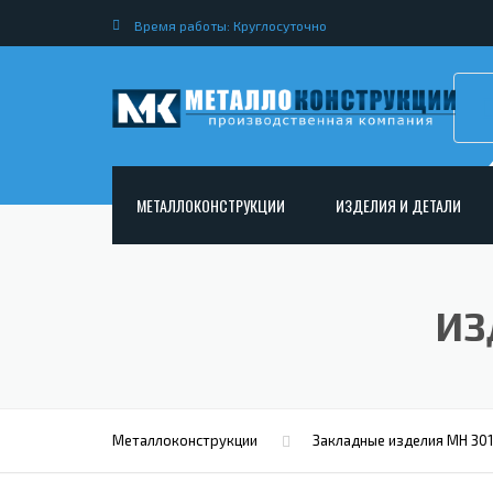
Время работы: Круглосуточно
МЕТАЛЛОКОНСТРУКЦИИ
ИЗДЕЛИЯ И ДЕТАЛИ
АРМАТУРНЫЕ КАРКАСЫ
НЕСТАНДАРТНЫЕ МЕТАЛ
РАМНЫЕ КОНСТРУКЦИИ ДЛЯ ДОРОЖНОГО
МЕТАЛЛИЧЕСКИЕ ФЕРМЫ
ИЗ
СТРОИТЕЛЬСТВА
МЕТАЛЛИЧЕСКИЕ ПЕРЕКР
ОПОРЫ ЛЭП
МЕТАЛЛИЧЕСКИЙ РОСТВЕ
МЕТАЛЛОКОНСТРУКЦИИ ДЛЯ МОСТОВ
МЕТАЛЛИЧЕСКИЕ СТОЙКИ
ИЗГОТОВЛЕНИЕ ЛЕСТНИЦ ИЗ МЕТАЛЛА
Металлоконструкции
Закладные изделия МН 30
МЕТАЛЛИЧЕСКИЕ КОЛОН
ОТКРЫТАЯ КРАНОВАЯ ЭСТАКАДА
АНКЕРНЫЕ ТЯГИ