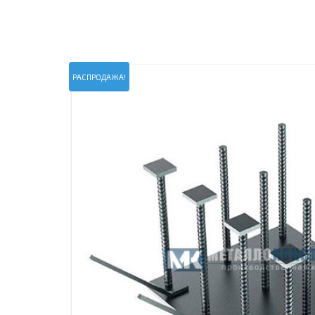
ПРОЖЕКТОРНЫЕ МАЧТЫ
ПРОГОНЫ
МЕТАЛЛИЧЕСКИЕ ОГРАЖДЕНИЯ
ЗАКЛАДНЫЕ ДЕТАЛИ
СВАИ СТАЛЬНЫЕ ВИНТОВЫЕ
ПРОИЗВОДСТВО МЕТАЛЛ
РАСПРОДАЖА!
КОНТЕЙНЕР СБОРНО – РАЗБОРНЫЙ
БЫТ
ИЗГОТОВЛЕНИЕ СВАРНЫХ
ЗАКЛАДНЫЕ ИЗДЕЛИЯ
ОПОРЫ ТРУБОПРОВОДОВ
ДЫМОВЫЕ ТРУБЫ
ДЫМ
РЕЗЬБОВЫЕ ШПИЛЬКИ
САМ
ДЫМ
САМ
ДЫМ
САМ
ДЫМ
САМ
ДЫМ
САМ