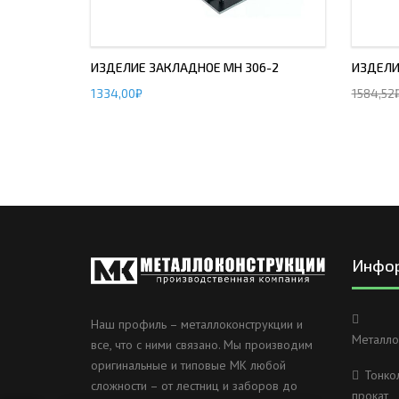
ИЗДЕЛИЕ ЗАКЛАДНОЕ МН 306-2
ИЗДЕЛИ
1334,00
₽
1584,52
Инфо
Наш профиль – металлоконструкции и
Металло
все, что с ними связано. Мы производим
оригинальные и типовые МК любой
Тонко
сложности – от лестниц и заборов до
прокат