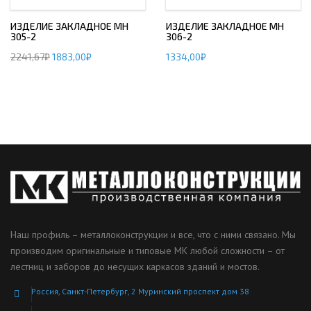
ИЗДЕЛИЕ ЗАКЛАДНОЕ МН
ИЗДЕЛИЕ ЗАКЛАДНОЕ МН
305-2
306-2
2241,67
₽
1883,00
₽
1334,00
₽
Наш профиль – металлоконструкции и все, что с ними связано. Мы
производим оригинальные и типовые МК любой сложности – от
лестниц и заборов до несущих каркасов зданий и мостов.
Россия, Санкт-Петербург, 2 Муринский проспект дом 38