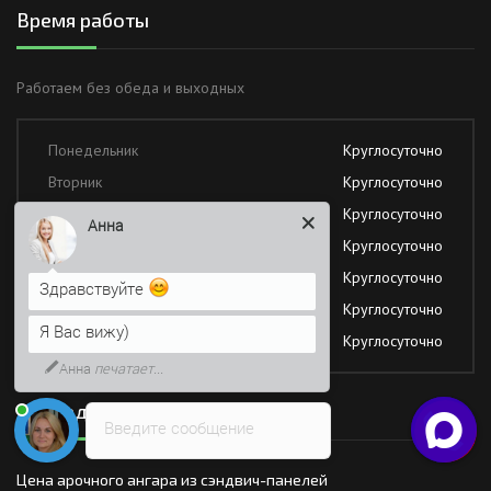
Время работы
Работаем без обеда и выходных
Понедельник
Круглосуточно
Вторник
Круглосуточно
Среда
Круглосуточно
Анна
Четверг
Круглосуточно
Пятница
Круглосуточно
Здравствуйте
Суббота
Круглосуточно
Я Вас вижу)
Воскресение
Круглосуточно
Анна
печатает...
Последние новости
Введите сообщение
Цена арочного ангара из сэндвич-панелей