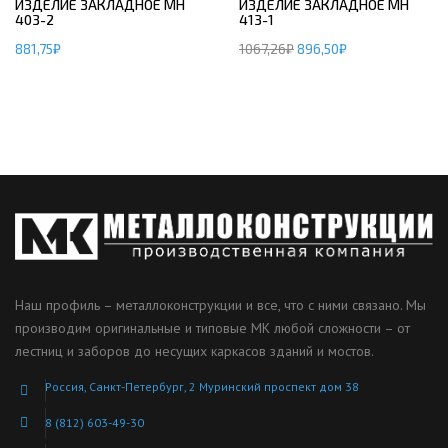
ИЗДЕЛИЕ ЗАКЛАДНОЕ МН
ИЗДЕЛИЕ ЗАКЛАДНОЕ МН
403-2
413-1
881,75
₽
1067,26
₽
896,50
₽
Наш профиль – металлоконструкции и все, что с ними связано. Мы
производим оригинальные и типовые МК любой сложности – от
лестниц и заборов до несущих каркасов зданий и мостов.
Россия, Санкт-Петербург, 2 Муринский проспект дом 38
8 (812) 603-49-30