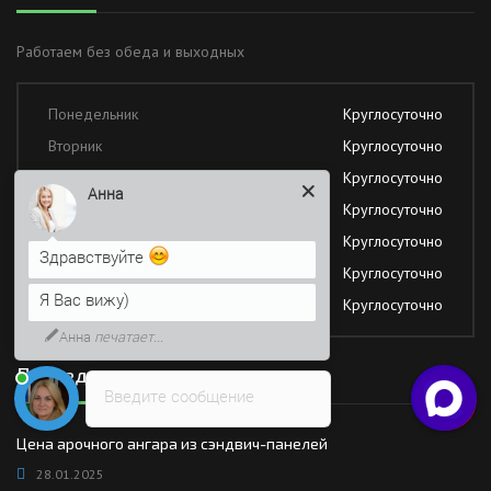
Работаем без обеда и выходных
Понедельник
Круглосуточно
Вторник
Круглосуточно
Среда
Круглосуточно
Анна
Четверг
Круглосуточно
Пятница
Круглосуточно
Здравствуйте
Суббота
Круглосуточно
Я Вас вижу)
Воскресение
Круглосуточно
Анна
печатает...
Последние новости
Введите сообщение
Цена арочного ангара из сэндвич-панелей
28.01.2025