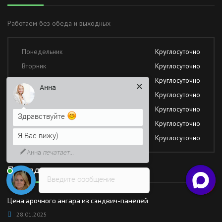
Работаем без обеда и выходных
Понедельник
Круглосуточно
Вторник
Круглосуточно
Среда
Круглосуточно
Анна
Четверг
Круглосуточно
Пятница
Круглосуточно
Здравствуйте
Суббота
Круглосуточно
Я Вас вижу)
Воскресение
Круглосуточно
Анна
печатает...
Последние новости
Введите сообщение
Цена арочного ангара из сэндвич-панелей
28.01.2025