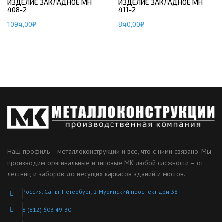
ИЗДЕЛИЕ ЗАКЛАДНОЕ МН
ИЗДЕЛИЕ ЗАКЛАДНОЕ МН
408-2
411-2
1094,00
₽
840,00
₽
Наш профиль – металлоконструкции и все, что с ними связано. Мы
производим оригинальные и типовые МК любой сложности – от
лестниц и заборов до несущих каркасов зданий и мостов.
Россия, Санкт-Петербург, 2 Муринский проспект дом 38
8 (812) 603-49-30