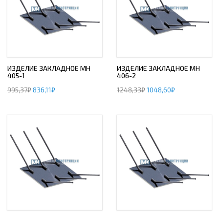
ИЗДЕЛИЕ ЗАКЛАДНОЕ МН
ИЗДЕЛИЕ ЗАКЛАДНОЕ МН
405-1
406-2
995,37
₽
836,11
₽
1248,33
₽
1048,60
₽