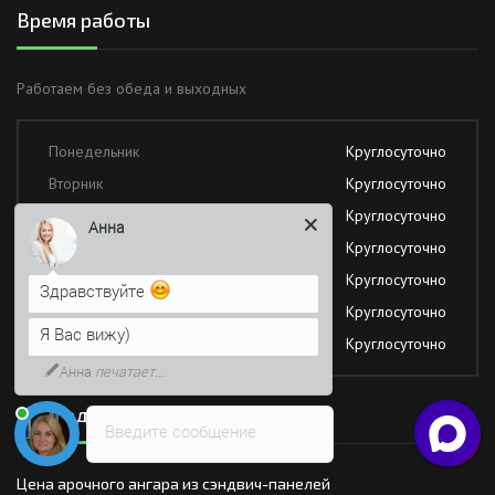
Время работы
Работаем без обеда и выходных
Понедельник
Круглосуточно
Вторник
Круглосуточно
Среда
Круглосуточно
Анна
Четверг
Круглосуточно
Пятница
Круглосуточно
Здравствуйте
Суббота
Круглосуточно
Я Вас вижу)
Воскресение
Круглосуточно
Анна
печатает...
Последние новости
Введите сообщение
Цена арочного ангара из сэндвич-панелей