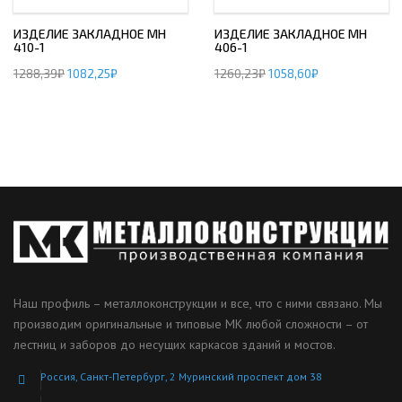
ИЗДЕЛИЕ ЗАКЛАДНОЕ МН
ИЗДЕЛИЕ ЗАКЛАДНОЕ МН
410-1
406-1
1288,39
₽
1082,25
₽
1260,23
₽
1058,60
₽
Наш профиль – металлоконструкции и все, что с ними связано. Мы
производим оригинальные и типовые МК любой сложности – от
лестниц и заборов до несущих каркасов зданий и мостов.
Россия, Санкт-Петербург, 2 Муринский проспект дом 38