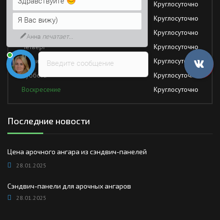
Здравствуйте
Понедельник
Круглосуточно
Вторник
Круглосуточно
Я Вас вижу)
Среда
Круглосуточно
Анна
печатает...
Четверг
Круглосуточно
Пятница
Круглосуточно
Введите сообщение
Суббота
Круглосуточно
Воскресение
Круглосуточно
Последние новости
Цена арочного ангара из сэндвич-панелей
28.01.2025
Сэндвич-панели для арочных ангаров
28.01.2025