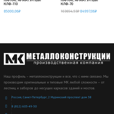
КЛФ-110
КЛФ-70
85000,06
₽
103654,93
₽
84997,06
₽
Наш профиль – металлоконструкции и все, что с ними связано. Мы
производим оригинальные и типовые МК любой сложности – от
лестниц и заборов до несущих каркасов зданий и мостов.
Россия, Санкт-Петербург, 2 Муринский проспект дом 38
8 (812) 603-49-30