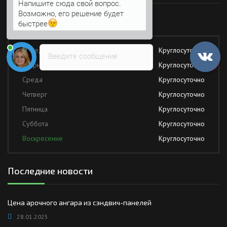
Напишите сюда свой вопрос.
Возможно, его решение будет
Работаем без обеда и выходных
быстрее
Понедельник
Круглосуточно
Введите сообщение
Вторник
Круглосуточно
Среда
Круглосуточно
Четверг
Круглосуточно
Пятница
Круглосуточно
Суббота
Круглосуточно
Воскресение
Круглосуточно
Последние новости
Цена арочного ангара из сэндвич-панелей
28.01.2025