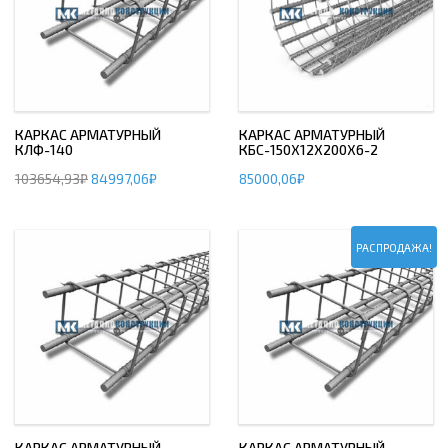
КАРКАС АРМАТУРНЫЙ
КАРКАС АРМАТУРНЫЙ
КЛФ-140
КБС-150Х12Х200Х6-2
103654,93
₽
84997,06
₽
85000,06
₽
РАСПРОДАЖА!
КАРКАС АРМАТУРНЫЙ
КАРКАС АРМАТУРНЫЙ