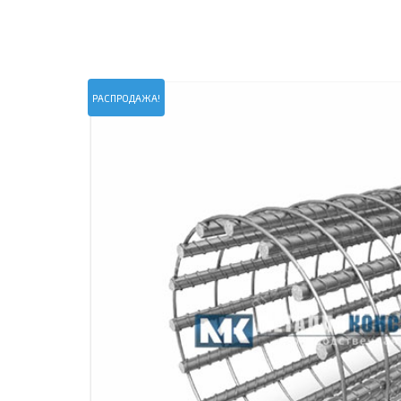
ПРОЖЕКТОРНЫЕ МАЧТЫ
ПРОГОНЫ
МЕТАЛЛИЧЕСКИЕ ОГРАЖДЕНИЯ
ЗАКЛАДНЫЕ ДЕТАЛИ
СВАИ СТАЛЬНЫЕ ВИНТОВЫЕ
ПРОИЗВОДСТВО МЕТАЛЛ
РАСПРОДАЖА!
КОНТЕЙНЕР СБОРНО – РАЗБОРНЫЙ
БЫТ
ИЗГОТОВЛЕНИЕ СВАРНЫХ
ЗАКЛАДНЫЕ ИЗДЕЛИЯ
ОПОРЫ ТРУБОПРОВОДОВ
ДЫМОВЫЕ ТРУБЫ
ДЫМ
РЕЗЬБОВЫЕ ШПИЛЬКИ
САМ
ДЫМ
САМ
ДЫМ
САМ
ДЫМ
САМ
ДЫМ
САМ