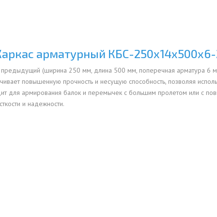
ОВАЯ ТРУБА 15 М ОДНОСТВОЛЬНАЯ
ОНЕСУЩАЯ
ОВАЯ ТРУБА 13 М ОДНОСТВОЛЬНАЯ
Каркас арматурный КБС-250х14х500х6-
ОНЕСУЩАЯ
и предыдущий (ширина 250 мм, длина 500 мм, поперечная арматура 6 м
ОВАЯ ТРУБА 11 М ОДНОСТВОЛЬНАЯ
чивает повышенную прочность и несущую способность, позволяя исполь
ОНЕСУЩАЯ
ит для армирования балок и перемычек с большим пролетом или с пов
ткости и надежности.