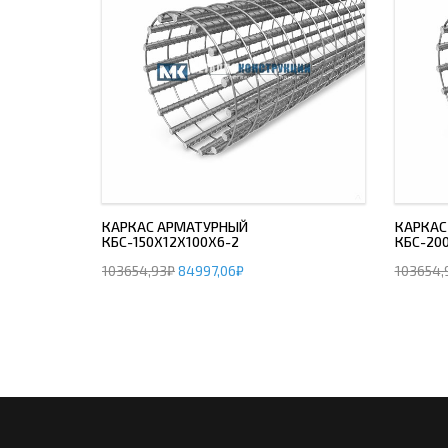
КАРКАС АРМАТУРНЫЙ
КАРКАС
КБС-150Х12Х100Х6-2
КБС-20
103654,93
₽
84997,06
₽
103654,