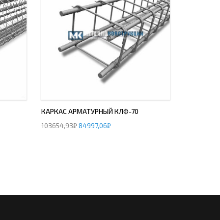
КАРКАС АРМАТУРНЫЙ КЛФ-70
103654,93
₽
84997,06
₽