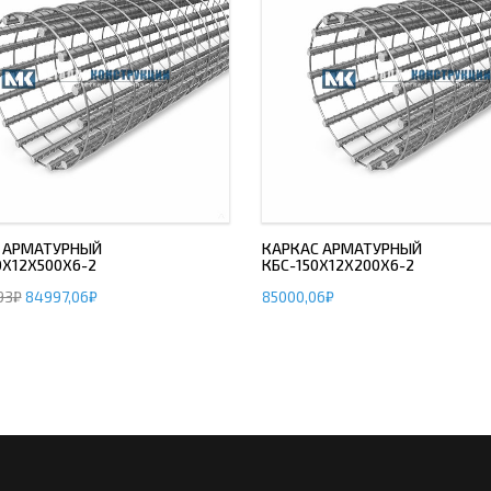
 АРМАТУРНЫЙ
КАРКАС АРМАТУРНЫЙ
0Х12Х500Х6-2
КБС-150Х12Х200Х6-2
93
₽
84997,06
₽
85000,06
₽