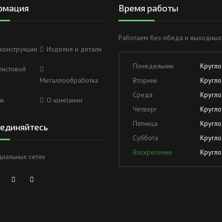
рмация
Время работы
Работаем без обеда и выходных
конструкции
Изделия и детали
Понедельник
Кругло
листовой
Металлообработка
Вторник
Кругло
Среда
Кругло
ж
О компании
Четверг
Кругло
Пятница
Кругло
единяйтесь
Суббота
Кругло
Воскресение
Кругло
циальных сетях