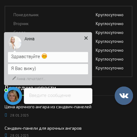
Понедельник
Круглосуточно
Анна
Вторник
Круглосуточно
Среда
Круглосуточно
Здравствуйте
Четверг
Круглосуточно
Пятница
Круглосуточно
Я Вас вижу)
Суббота
Круглосуточно
Напишите сюда свой вопрос.
Воскресение
Круглосуточно
Возможно, его решение будет
быстрее
Последние новости
Введите сообщение
Цена арочного ангара из сэндвич-панелей
28.01.2025
Сэндвич-панели для арочных ангаров
28.01.2025