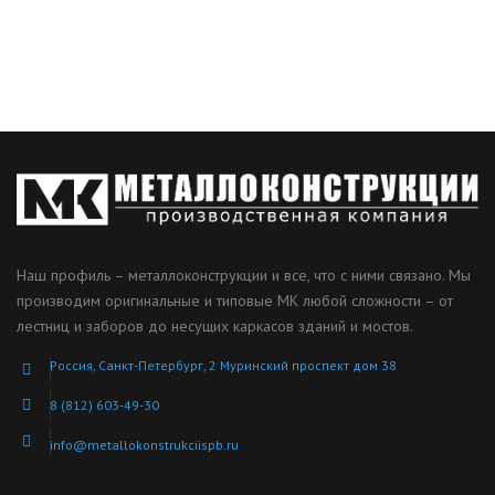
Наш профиль – металлоконструкции и все, что с ними связано. Мы
производим оригинальные и типовые МК любой сложности – от
лестниц и заборов до несущих каркасов зданий и мостов.
Россия, Санкт-Петербург, 2 Муринский проспект дом 38
8 (812) 603-49-30
info@metallokonstrukciispb.ru