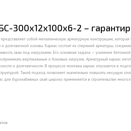
ОВАЯ ТРУБА 15 М ОДНОСТВОЛЬНАЯ
ОНЕСУЩАЯ
БС-300х12х100х6-2 – гаранти
ОВАЯ ТРУБА 13 М ОДНОСТВОЛЬНАЯ
ОНЕСУЩАЯ
представляет собой металлическую арматурную конструкцию, которая 
ОВАЯ ТРУБА 11 М ОДНОСТВОЛЬНАЯ
и долговечной основы. Каркас состоит из стержней арматуры, соедин
ОНЕСУЩАЯ
вость сваи под нагрузками. Его основная задача — усиление бетонной
принимать вертикальные и боковые нагрузки. Арматурный каркас изгот
сности и долговечности. В процессе монтажа каркас опускается в подго
труктурой. Такой подход позволяет значительно повысить несущую спос
ас для буронабивных свай широко применяется в строительстве многоэ
ктов