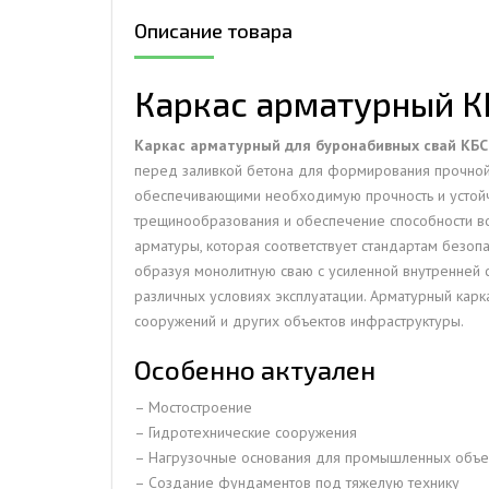
Описание товара
ДЫМ
САМ
Каркас арматурный К
ДЫМ
САМ
Каркас арматурный для буронабивных свай КБС
ДЫМ
перед заливкой бетона для формирования прочной 
САМ
обеспечивающими необходимую прочность и устойчи
трещинообразования и обеспечение способности вос
арматуры, которая соответствует стандартам безопа
образуя монолитную сваю с усиленной внутренней с
различных условиях эксплуатации. Арматурный карк
сооружений и других объектов инфраструктуры.
Особенно актуален
– Мостостроение
– Гидротехнические сооружения
– Нагрузочные основания для промышленных объе
– Создание фундаментов под тяжелую технику