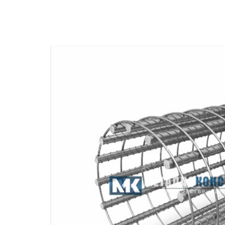
ПРОЖЕКТОРНЫЕ МАЧТЫ
ПРОГОНЫ
МЕТАЛЛИЧЕСКИЕ ОГРАЖДЕНИЯ
ЗАКЛАДНЫЕ ДЕТАЛИ
СВАИ СТАЛЬНЫЕ ВИНТОВЫЕ
ПРОИЗВОДСТВО МЕТАЛЛ
КОНТЕЙНЕР СБОРНО – РАЗБОРНЫЙ
БЫТ
ИЗГОТОВЛЕНИЕ СВАРНЫХ
ЗАКЛАДНЫЕ ИЗДЕЛИЯ
ОПОРЫ ТРУБОПРОВОДОВ
ДЫМОВЫЕ ТРУБЫ
ДЫМ
РЕЗЬБОВЫЕ ШПИЛЬКИ
САМ
ДЫМ
САМ
ДЫМ
САМ
ДЫМ
САМ
ДЫМ
САМ