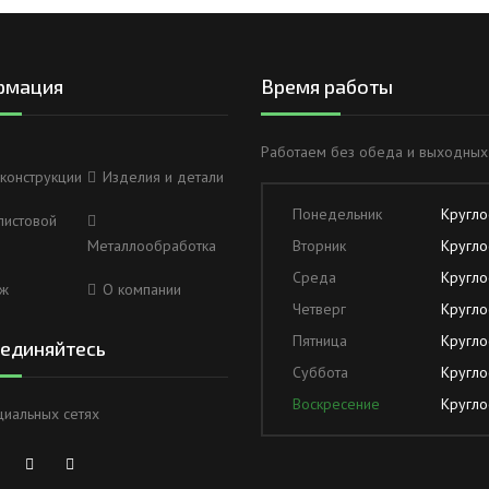
рмация
Время работы
Работаем без обеда и выходных
конструкции
Изделия и детали
Понедельник
Кругло
листовой
Металлообработка
Вторник
Кругло
Среда
Кругло
ж
О компании
Четверг
Кругло
Пятница
Кругло
единяйтесь
Суббота
Кругло
Воскресение
Кругло
циальных сетях