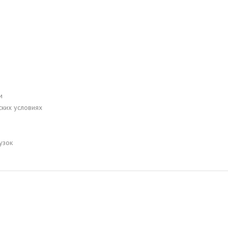
м
ских условиях
узок