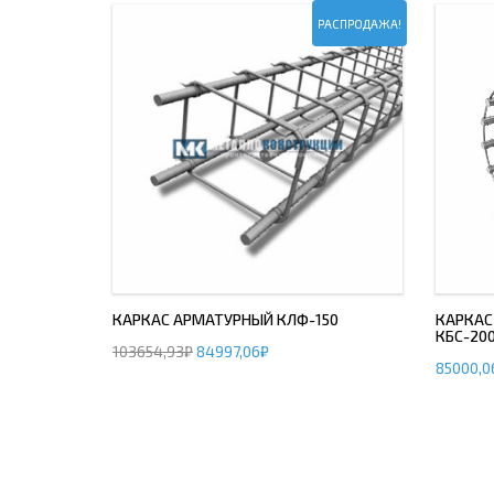
РАСПРОДАЖА!
КАРКАС АРМАТУРНЫЙ КЛФ-150
КАРКАС
КБС-20
103654,93
₽
84997,06
₽
85000,0