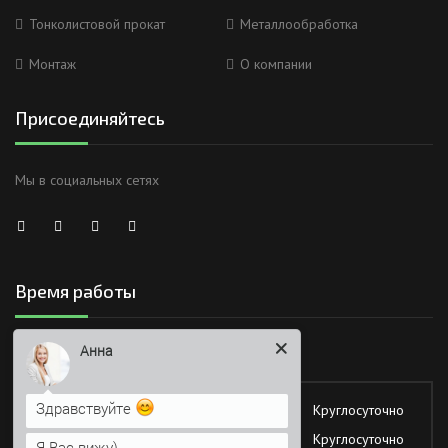
Тонколистовой прокат
Металлообработка
Монтаж
О компании
Присоединяйтесь
Мы в социальных сетях
Время работы
Анна
Здравствуйте
Работаем без обеда и выходных
Я Вас вижу)
Понедельник
Круглосуточно
Напишите сюда свой вопрос.
Вторник
Круглосуточно