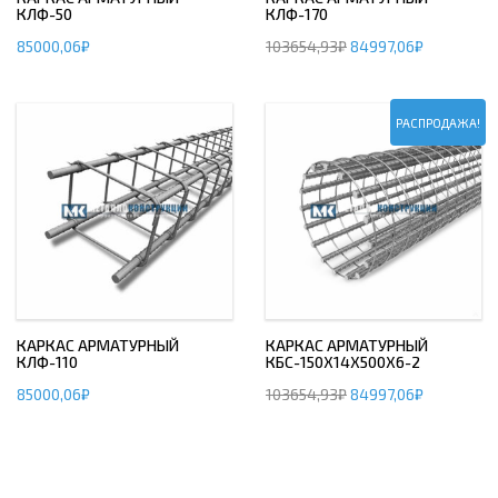
КЛФ-50
КЛФ-170
85000,06
₽
103654,93
₽
84997,06
₽
РАСПРОДАЖА!
КАРКАС АРМАТУРНЫЙ
КАРКАС АРМАТУРНЫЙ
КЛФ-110
КБС-150Х14Х500Х6-2
85000,06
₽
103654,93
₽
84997,06
₽