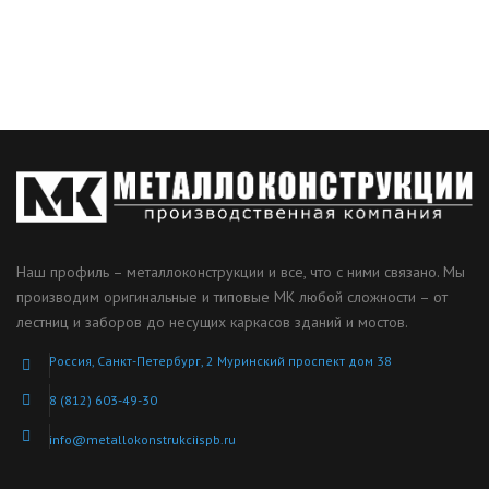
Наш профиль – металлоконструкции и все, что с ними связано. Мы
производим оригинальные и типовые МК любой сложности – от
лестниц и заборов до несущих каркасов зданий и мостов.
Россия, Санкт-Петербург, 2 Муринский проспект дом 38
8 (812) 603-49-30
info@metallokonstrukciispb.ru