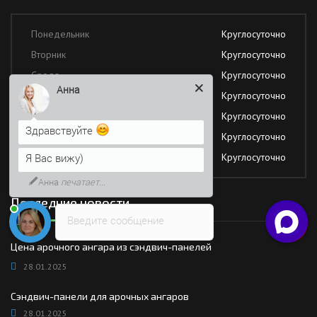
Понедельник
Круглосуточно
Вторник
Круглосуточно
Среда
Круглосуточно
Анна
Четверг
Круглосуточно
Пятница
Круглосуточно
Здравствуйте
Суббота
Круглосуточно
Я Вас вижу)
Воскресение
Круглосуточно
Анна
печатает...
Последние новости
Введите сообщение
Цена арочного ангара из сэндвич-панелей
28.01.2025
Сэндвич-панели для арочных ангаров
28.01.2025