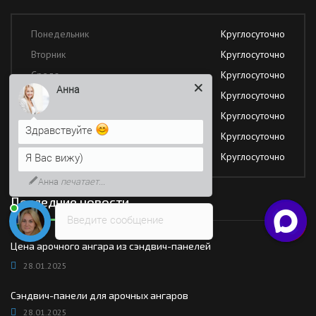
Понедельник
Круглосуточно
Вторник
Круглосуточно
Среда
Круглосуточно
Анна
Четверг
Круглосуточно
Пятница
Круглосуточно
Здравствуйте
Суббота
Круглосуточно
Я Вас вижу)
Воскресение
Круглосуточно
Анна
печатает...
Последние новости
Введите сообщение
Цена арочного ангара из сэндвич-панелей
28.01.2025
Сэндвич-панели для арочных ангаров
28.01.2025