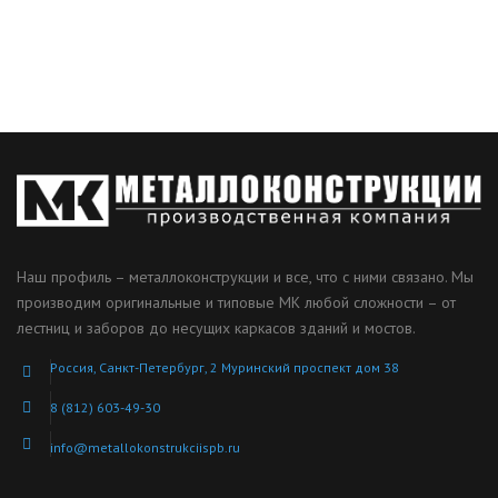
Наш профиль – металлоконструкции и все, что с ними связано. Мы
производим оригинальные и типовые МК любой сложности – от
лестниц и заборов до несущих каркасов зданий и мостов.
Россия, Санкт-Петербург, 2 Муринский проспект дом 38
8 (812) 603-49-30
info@metallokonstrukciispb.ru