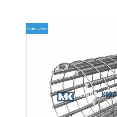
ПРОЖЕКТОРНЫЕ МАЧТЫ
ПРОГОНЫ
МЕТАЛЛИЧЕСКИЕ ОГРАЖДЕНИЯ
ЗАКЛАДНЫЕ ДЕТАЛИ
СВАИ СТАЛЬНЫЕ ВИНТОВЫЕ
ПРОИЗВОДСТВО МЕТАЛЛ
РАСПРОДАЖА!
КОНТЕЙНЕР СБОРНО – РАЗБОРНЫЙ
БЫТ
ИЗГОТОВЛЕНИЕ СВАРНЫХ
ЗАКЛАДНЫЕ ИЗДЕЛИЯ
ОПОРЫ ТРУБОПРОВОДОВ
ДЫМОВЫЕ ТРУБЫ
ДЫМ
РЕЗЬБОВЫЕ ШПИЛЬКИ
САМ
ДЫМ
САМ
ДЫМ
САМ
ДЫМ
САМ
ДЫМ
САМ