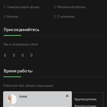
Тонколистовой прокат
Металлообработка
Монтаж
О компании
Присоединяйтесь
Мы в социальных сетях
Время работы
Анна
Работаем без обеда и выходных
Здравствуйте
Понедельник
Круглосуточно
Вторник
Круглосуточно
Я Вас вижу)