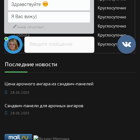
Среда
Круглосуточно
Напишите сюда свой вопрос.
Четверг
Круглосуточно
Возможно, его решение будет
быстрее
Пятница
Круглосуточно
Суббота
Круглосуточно
Введите сообщение
Воскресение
Круглосуточно
Последние новости
Цена арочного ангара из сэндвич-панелей
28.01.2025
Сэндвич-панели для арочных ангаров
28.01.2025