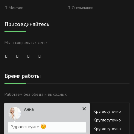
Монтаж
О компании
Присоединяйтесь
Мы в социальных сетях
Время работы
Анна
Работаем без обеда и выходных
Здравствуйте
Понедельник
Круглосуточно
Вторник
Круглосуточно
Я Вас вижу)
Среда
Круглосуточно
Напишите сюда свой вопрос.