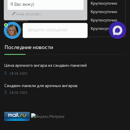
Четверг
Круглосуточно
Возможно, его решение будет
быстрее
Пятница
Круглосуточно
Суббота
Круглосуточно
Воскресение
Круглосуточно
Введите сообщение
Последние новости
Цена арочного ангара из сэндвич-панелей
28.01.2025
Сэндвич-панели для арочных ангаров
28.01.2025