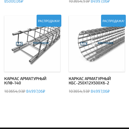
85000,06
₽
103654,93
₽
84997,06
₽
РАСПРОДАЖА!
РАСПРОДАЖА!
КАРКАС АРМАТУРНЫЙ
КАРКАС АРМАТУРНЫЙ
КЛФ-140
КБС-250Х12Х500Х6-2
103654,93
₽
84997,06
₽
103654,93
₽
84997,06
₽