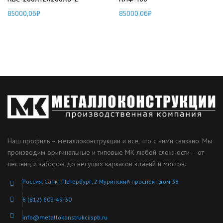
85000,06
₽
85000,06
₽
Наш профиль – металлоконструкции и все, что с ними связано. Мы
производим оригинальные и типовые МК любой сложности – от
лестниц и заборов до несущих каркасов зданий и мостов.
Россия, Санкт-Петербург, 2 Муринский проспект дом 38
8 (812) 603-49-30
info@metallokonstrukciispb.ru