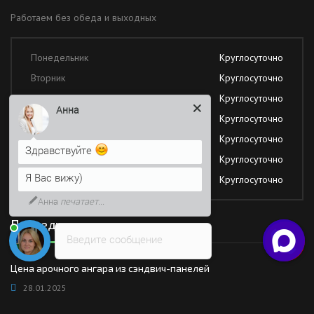
Работаем без обеда и выходных
Понедельник
Круглосуточно
Вторник
Круглосуточно
Среда
Круглосуточно
Анна
Четверг
Круглосуточно
Пятница
Круглосуточно
Здравствуйте
Суббота
Круглосуточно
Я Вас вижу)
Воскресение
Круглосуточно
Анна
печатает...
Последние новости
Введите сообщение
Цена арочного ангара из сэндвич-панелей
28.01.2025