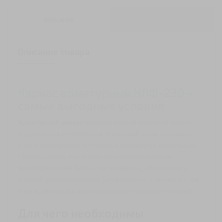
арматурный
КЛФ-230
ОПИСАНИЕ
ОТЗЫВЫ (0)
Описание товара
Каркас арматурный КЛФ-230 –
самые выгодные условия
Арматурный каркас
является важной составной частью
современных строительных технологий, играя ключевую
роль в обеспечении прочности и надежности конструкций.
Необходимость его применения обуславливается
характеристиками бетона как материала, обладающего
высокой деформационной устойчивостью к сжатию, но при
этом крайне слабо противостоящему нагрузкам на изгиб.
Для чего необходимы