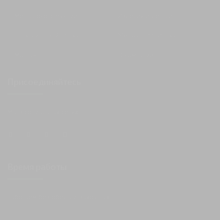
Металлоконструкции
Изделия и детали
Тонколистовой прокат
Металлообработка
Монтаж
О компании
Присоединяйтесь
Мы в социальных сетях
Время работы
Работаем без обеда и выходных