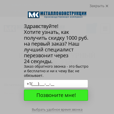
Время работы: Круглосуточно
Закрыть
Статьи и новости
/
Политика конфиденциальности
Здравствуйте!
0
Хотите узнать, как
получить скидку
1000
руб.
на первый заказ? Наш
лучший специалист
КАРКАС АРМАТУРНЫЙ
перезвонит через
24 секунды.
КЛФ-230
Заказ обратного звонка - это быстро
и бесплатно и ни к чему Вас не
обязывает.
Металлоконструкции
Арматурные каркасы
Каркас арматурный КЛФ-230
Позвоните мне!
Выбрать удобное время звонка