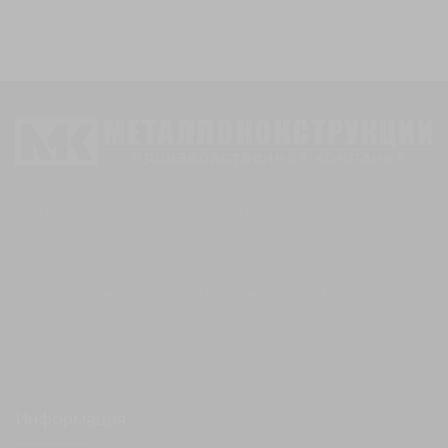
Наш профиль – металлоконструкции и все, что с ними связано. Мы
производим оригинальные и типовые МК любой сложности – от
лестниц и заборов до несущих каркасов зданий и мостов.
Россия, Санкт-Петербург, 2 Муринский проспект дом 38
8 (812) 603-49-30
info@metallokonstrukciispb.ru
Информация