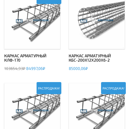
КАРКАС АРМАТУРНЫЙ
КАРКАС АРМАТУРНЫЙ
КЛФ-170
КБС-200Х12Х200Х6-2
103654,93
₽
84997,06
₽
85000,06
₽
РАСПРОДАЖА!
РАСПРОДАЖА!