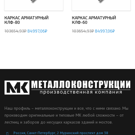
КАРКАС АРМАТУРНЫЙ
КАРКАС АРМАТУРНЫЙ
КЛФ-80
КЛФ-60
103654,93
₽
84997,06
₽
103654,93
₽
84997,06
₽
Наш профиль – металлоконструкции и все, что с ними связано. Мы
производим оригинальные и типовые МК любой сложности – от
лестниц и заборов до несущих каркасов зданий и мостов.
Россия, Санкт-Петербург, 2 Муринский проспект дом 38