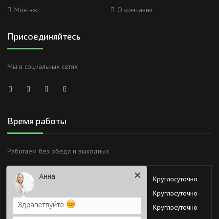
Монтаж
О компании
Присоединяйтесь
Мы в социальных сетях
Время работы
Анна
Работаем без обеда и выходных
Здравствуйте
Понедельник
Круглосуточно
Вторник
Круглосуточно
Я Вас вижу)
Среда
Круглосуточно
Напишите сюда свой вопрос.