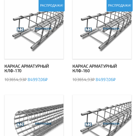
РАСПРОДАЖА!
РАСПРОДАЖА!
КАРКАС АРМАТУРНЫЙ
КАРКАС АРМАТУРНЫЙ
КЛФ-170
КЛФ-160
103654,93
₽
84997,06
₽
103654,93
₽
84997,06
₽