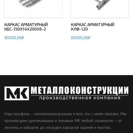
КАРКАС АРМАТУРНЫЙ
КАРКАС АРМАТУРНЫЙ
КБС-150Х14Х200Х6-2
КЛФ-120
85000,06
₽
85000,06
₽
Наш профиль – металлоконструкции и все, что с ними связано. Мы
производим оригинальные и типовые МК любой сложности – от
лестниц и заборов до несущих каркасов зданий и мостов.