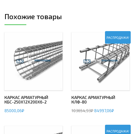
Похожие товары
РАСПРОДАЖА!
КАРКАС АРМАТУРНЫЙ
КАРКАС АРМАТУРНЫЙ
КБС-250Х12Х200Х6-2
КЛФ-80
85000,06
₽
103654,93
₽
84997,06
₽
РАСПРОДАЖА!