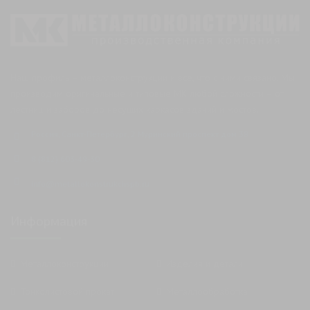
Наш профиль – металлоконструкции и все, что с ними связано. Мы
производим оригинальные и типовые МК любой сложности – от
лестниц и заборов до несущих каркасов зданий и мостов.
Россия, Санкт-Петербург, 2 Муринский проспект дом 38
8 (812) 603-49-30
info@metallokonstrukciispb.ru
Информация
Металлоконструкции
Изделия и детали
Тонколистовой прокат
Металлообработка