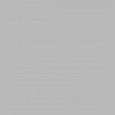
КЛФ-90
ОПИСАНИЕ
ОТЗЫВЫ (0)
Описание товара
Каркас арматурный КЛФ-90 без
переплат
Каркас для ленточного фундамента (арматурный)
представляет собой конструкцию из стальных арматурных
стержней, которая используется для повышения прочности
и устойчивости фундамента. Он представляет собой сетку
или каркас, который укладывается в опалубку перед
заливкой бетона, обеспечивая равномерное
распределение нагрузок и предотвращая
трещинообразование. Арматурный каркас помогает
улучшить характеристики фундамента, особенно в условиях
неустойчивых грунтов или при строительстве тяжелых
сооружений. Правильное изготовление и укладка