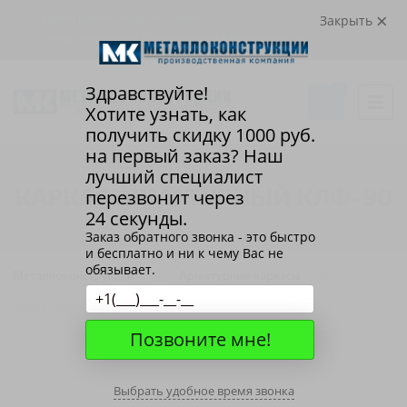
Время работы: Круглосуточно
Закрыть
Статьи и новости
/
Политика конфиденциальности
Здравствуйте!
0
Хотите узнать, как
получить скидку
1000
руб.
на первый заказ? Наш
лучший специалист
КАРКАС АРМАТУРНЫЙ КЛФ-90
перезвонит через
24 секунды.
Заказ обратного звонка - это быстро
и бесплатно и ни к чему Вас не
обязывает.
Металлоконструкции
Арматурные каркасы
Каркас арматурный КЛФ-90
Позвоните мне!
Выбрать удобное время звонка