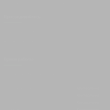
Монтаж
О компании
Присоединяйтесь
Мы в социальных сетях
Время работы
Работаем без обеда и выходных
Понедельник
Круглосуточно
Вторник
Круглосуточно
Среда
Круглосуточно
Четверг
Круглосуточно