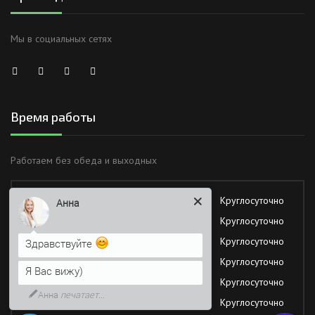
Мы в социальных сетях
Время работы
Работаем без обеда и выходных
Анна
Понедельник
Круглосуточно
Здравствуйте
Вторник
Круглосуточно
Я Вас вижу)
Среда
Круглосуточно
Напишите сюда свой вопрос.
Четверг
Круглосуточно
Возможно, его решение будет
Пятница
Круглосуточно
быстрее
Суббота
Круглосуточно