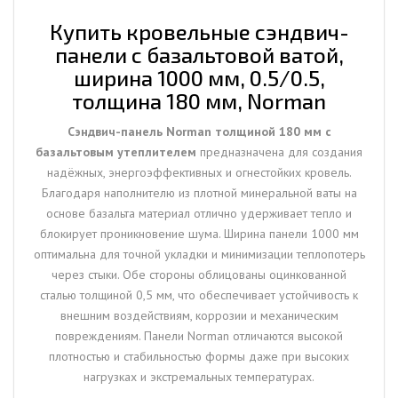
1000
мм,
Купить кровельные сэндвич-
0.5/0.5,
панели с базальтовой ватой,
толщина
ширина 1000 мм, 0.5/0.5,
180
толщина 180 мм, Norman
мм,
Norman
Сэндвич-панель Norman толщиной 180 мм с
базальтовым утеплителем
предназначена для создания
надёжных, энергоэффективных и огнестойких кровель.
Благодаря наполнителю из плотной минеральной ваты на
основе базальта материал отлично удерживает тепло и
блокирует проникновение шума. Ширина панели 1000 мм
оптимальна для точной укладки и минимизации теплопотерь
через стыки. Обе стороны облицованы оцинкованной
сталью толщиной 0,5 мм, что обеспечивает устойчивость к
внешним воздействиям, коррозии и механическим
повреждениям. Панели Norman отличаются высокой
плотностью и стабильностью формы даже при высоких
нагрузках и экстремальных температурах.