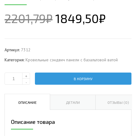
2201,79
₽
1849,50
₽
Артикул:
7312
Категория:
Кровельные сэндвич панели c базальтовой ватой
+
В КОРЗИНУ
Количество
-
Кровельная
сэндвич-
панель
ОПИСАНИЕ
ДЕТАЛИ
ОТЗЫВЫ (0)
с
базальтовой
Описание товара
ватой,
ширина