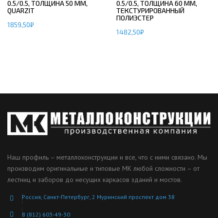
0.5/0.5, ТОЛЩИНА 50 ММ,
0.5/0.5, ТОЛЩИНА 60 ММ,
QUARZIT
ТЕКСТУРИРОВАННЫЙ
ПОЛИЭСТЕР
1859,50
₽
1482,50
₽
Наш профиль – металлоконструкции и все, что с ними связано. Мы
производим оригинальные и типовые МК любой сложности – от
лестниц и заборов до несущих каркасов зданий и мостов.
Россия, Санкт-Петербург, 2 Муринский проспект дом 38
8 (812) 603-49-30