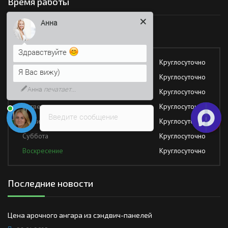
Время работы
Здравствуйте
Работаем без обеда и выходных
Я Вас вижу)
Понедельник
Круглосуточно
Напишите сюда свой вопрос.
Возможно, его решение будет
Вторник
Круглосуточно
быстрее
Среда
Круглосуточно
Четверг
Круглосуточно
Введите сообщение
Пятница
Круглосуточно
Суббота
Круглосуточно
Воскресение
Круглосуточно
Последние новости
Цена арочного ангара из сэндвич-панелей