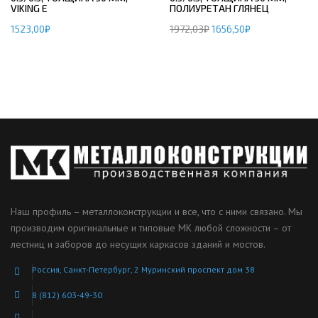
VIKING E
ПОЛИУРЕТАН ГЛЯНЕЦ
1523,00
₽
1972,03
₽
1656,50
₽
Наш профиль – металлоконструкции и все, что с ними связано. Мы
производим оригинальные и типовые МК любой сложности – от
лестниц и заборов до несущих каркасов зданий и мостов.
Россия, Санкт-Петербург, 2 Муринский проспект дом 38
8 (812) 603-49-30