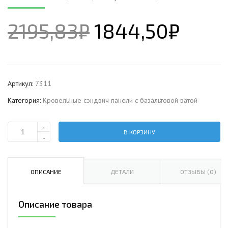
2195,83
₽
1844,50
₽
Артикул:
7311
Категория:
Кровельные сэндвич панели c базальтовой ватой
+
В КОРЗИНУ
Количество
-
Кровельная
сэндвич-
панель
ОПИСАНИЕ
ДЕТАЛИ
ОТЗЫВЫ (0)
с
базальтовой
Описание товара
ватой,
ширина