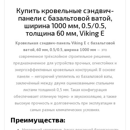
1000
мм,
Купить кровельные сэндвич-
0.5/0.5,
панели с базальтовой ватой,
толщина
ширина 1000 мм, 0.5/0.5,
60
толщина 60 мм, Viking E
мм,
Viking
Кровельная сэндвич-панель Viking E с базальтовой
E
ватой, 60 мм, 0.5/0.5, ширина 1000 мм
— это
современное трёхслойное строительное решение,
предназначенное для устройства прочных, огнестойких и
энергоэффективных кровельных конструкций. В основе
панели — негорючий утеплитель из базальтовой ваты,
заключённый между двумя оцинкованными стальными
листами толщиной 0,5 мм. Такая конфигурация
обеспечивает отличную термо- и звукоизоляцию, а также
высокую прочность и долговечность при эксплуатации в
самых разных климатических условиях.
Преимущества:
Негорючий утеплитель (класс пожарной безопасности