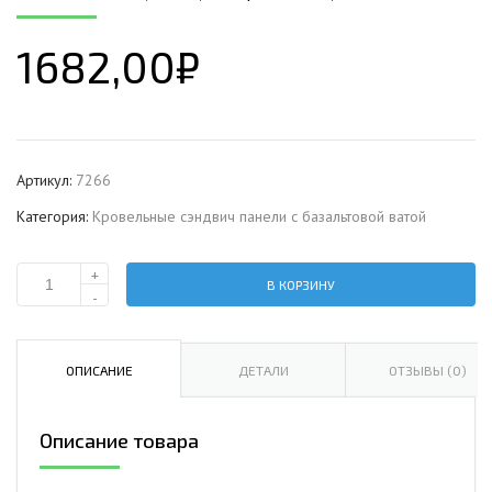
1682,00
₽
Артикул:
7266
Категория:
Кровельные сэндвич панели c базальтовой ватой
+
В КОРЗИНУ
Количество
-
Кровельная
сэндвич-
панель
ОПИСАНИЕ
ДЕТАЛИ
ОТЗЫВЫ (0)
с
базальтовой
Описание товара
ватой,
ширина