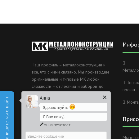
Инфо
Наш профиль – металлоконструкции и
Металло
все, что с ними связано. Мы производим
оригинальные и типовые МК любой
Тонко
сложности – от лестниц и заборов до
прокат
несущих каркасов зданий и мостов.
Анна
Есть вопросы? Напишите, мы онлайн
Монта
Россия, Санкт-Петербург, 2
Здравствуйте
Муринский проспект дом 38
Я Вас вижу)
Присо
8 (812) 603-49-30
Напишите сюда свой вопрос.
Возможно, его решение будет
info@metallokonstrukciispb.ru
Мы в со
быстрее