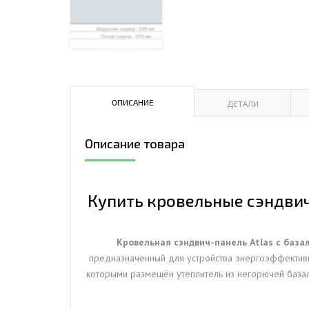
ДЫМ
САМ
ДЫМ
САМ
ДЫМ
ОПИСАНИЕ
ДЕТАЛИ
САМ
Описание товара
Купить кровельные сэндвич-
Кровельная сэндвич-панель Atlas с база
предназначенный для устройства энергоэффективно
которыми размещён утеплитель из негорючей базал