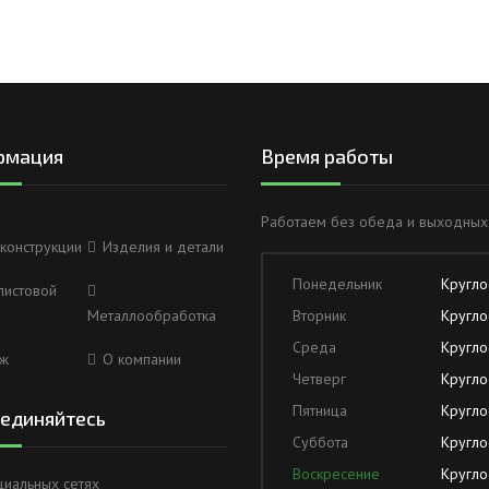
рмация
Время работы
Работаем без обеда и выходных
конструкции
Изделия и детали
Понедельник
Кругло
листовой
Металлообработка
Вторник
Кругло
Среда
Кругло
ж
О компании
Четверг
Кругло
Пятница
Кругло
единяйтесь
Суббота
Кругло
Воскресение
Кругло
циальных сетях