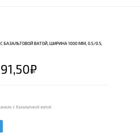
ЕЮЩИЙ С21
АЛЛИЧЕСКОЙ ЛЕСТНИЦЫ
ЕЮЩИЙ НС35
ЛАМНЫХ КОНСТРУКЦИЙ
ЕЮЩИЙ НС44
ЕЮЩИЙ С44
 БАЗАЛЬТОВОЙ ВАТОЙ, ШИРИНА 1000 ММ, 0.5/0.5,
ЕЮЩИЙ НС57
ЕЮЩИЙ Н60
691,50
₽
ЕЮЩИЙ Н75
СНЫХ АНГАРОВ
ЕЮЩИЙ Н114
СНЫХ АНГАРОВ
анели c базальтовой ватой