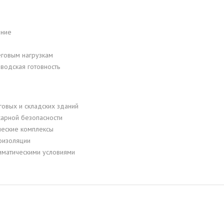
ение
еговым нагрузкам
водская готовность
овых и складских зданий
арной безопасности
ческие комплексы
оизоляции
иматическими условиями