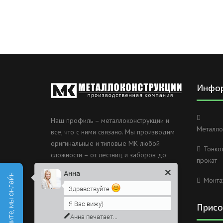
Инфо
Наш профиль – металлоконструкции и
Металло
все, что с ними связано. Мы производим
оригинальные и типовые МК любой
Тонко
сложности – от лестниц и заборов до
прокат
несущих каркасов зданий и мостов.
Анна
Монта
Россия, Санкт-Петербург, 2
Здравствуйте
Муринский проспект дом 38
Я Вас вижу)
Присо
8 (812) 603-49-30
Напишите сюда свой вопрос.