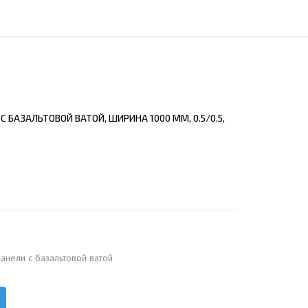
ЕЮЩИЙ С21
АЛЛИЧЕСКОЙ ЛЕСТНИЦЫ
ЕЮЩИЙ НС35
ЛАМНЫХ КОНСТРУКЦИЙ
ЕЮЩИЙ НС44
ЕЮЩИЙ С44
ЕЮЩИЙ НС57
 БАЗАЛЬТОВОЙ ВАТОЙ, ШИРИНА 1000 ММ, 0.5/0.5,
ЕЮЩИЙ Н60
ЕЮЩИЙ Н75
СНЫХ АНГАРОВ
ЕЮЩИЙ Н114
СНЫХ АНГАРОВ
анели c базальтовой ватой