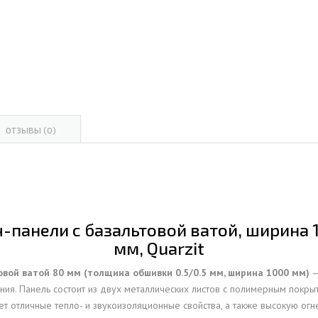
ОВАЯ ТРУБА 15 М ОДНОСТВОЛЬНАЯ
ОНЕСУЩАЯ
ОВАЯ ТРУБА 13 М ОДНОСТВОЛЬНАЯ
ОНЕСУЩАЯ
ОВАЯ ТРУБА 11 М ОДНОСТВОЛЬНАЯ
ОНЕСУЩАЯ
ОТЗЫВЫ (0)
панели с базальтовой ватой, ширина 1
мм, Quarzit
овой ватой 80 мм (толщина обшивки 0.5/0.5 мм, ширина 1000 мм)
—
ения. Панель состоит из двух металлических листов с полимерным покры
т отличные тепло- и звукоизоляционные свойства, а также высокую ог