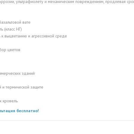
коррозии, ультрафиолету и механическим повреждениям, продлевая сро
базальтовой вате
ь (класс НГ)
ь к выцветанию и агрессивной среде
бор цветов
ммерческих зданий
 и термической защите
х кровель
льтация бесплатно!