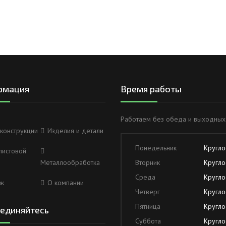
рмация
Время работы
Работаем без обеда и выходных
конструкции
Изделия и детали
Понедельник
Кругло
листовой
Металлообработка
Вторник
Кругло
Среда
Кругло
ж
О компании
Четверг
Кругло
Пятница
Кругло
единяйтесь
Суббота
Кругло