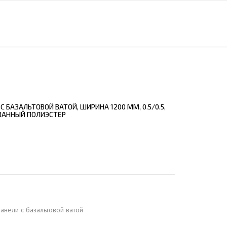
ЕЮЩИЙ С21
АЛЛИЧЕСКОЙ ЛЕСТНИЦЫ
ЕЮЩИЙ НС35
ЛАМНЫХ КОНСТРУКЦИЙ
ЕЮЩИЙ НС44
ЕЮЩИЙ С44
ЕЮЩИЙ НС57
ЕЮЩИЙ Н60
 БАЗАЛЬТОВОЙ ВАТОЙ, ШИРИНА 1200 ММ, 0.5/0.5,
ЕЮЩИЙ Н75
ВАННЫЙ ПОЛИЭСТЕР
СНЫХ АНГАРОВ
ЕЮЩИЙ Н114
СНЫХ АНГАРОВ
анели c базальтовой ватой