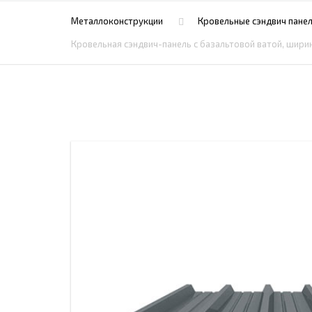
ПРОЖЕКТОРНЫЕ МАЧТЫ
ПРОГОНЫ
Металлоконструкции
Кровельные сэндвич панел
МЕТАЛЛИЧЕСКИЕ ОГРАЖДЕНИЯ
ЗАКЛАДНЫЕ ДЕТАЛИ
Кровельная сэндвич-панель с базальтовой ватой, ширин
СВАИ СТАЛЬНЫЕ ВИНТОВЫЕ
ПРОИЗВОДСТВО МЕТАЛЛ
КОНТЕЙНЕР СБОРНО – РАЗБОРНЫЙ
БЫТ
ИЗГОТОВЛЕНИЕ СВАРНЫХ
ЗАКЛАДНЫЕ ИЗДЕЛИЯ
ОПОРЫ ТРУБОПРОВОДОВ
ДЫМОВЫЕ ТРУБЫ
ДЫМ
РЕЗЬБОВЫЕ ШПИЛЬКИ
САМ
ДЫМ
САМ
ДЫМ
САМ
ДЫМ
САМ
ДЫМ
САМ