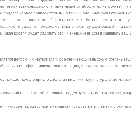
ую тепло- и звукоизоляцию, а также является абсолютно негорючим ма
ко придает кровле привлекательный внешний вид, имитируя натуральны
 и механических повреждений. Толщина 50 мм обеспечивает достаточну
легчает и ускоряет процесс монтажа, снижая трудозатраты. Эти панели
тве. Такая кровля будет радовать своим внешним видом и защищать ваш 
является негорючим материалом, обеспечивающим высокую степень защи
а обеспечивает эффективную теплоизоляцию, снижая затраты на отоплен
ер придает кровле привлекательный вид, имитируя натуральные матери
рированный полиэстер обеспечивает надежную защиту от коррозии, уль
т и ускоряет процесс монтажа, снижая трудозатраты и время строитель