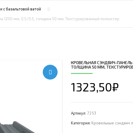
ПРОФНАСТИЛ HЕРЖАВ
ПЛАЗМЕННАЯ РЕЗКА
НС18ПГ
МОНТАЖ МЕТ
и c базальтовой ватой
ПРОФНАСТИЛ HЕРЖАВ
РУБКА МЕТАЛЛА ГИЛЬОТИНОЙ
МП20ПГ
МОНТАЖ РЕК
а 1200 мм, 0.5/0.5, толщина 50 мм, Текстурированный полиэстер
ПРОФНАСТИЛ HЕРЖАВ
ИЧЕСКИХ РАМ
СВАРОЧНО-СБОРОЧНЫЕ РАБОТЫ
С21ПГ
ОВКИ
ПРОФНАСТИЛ HЕРЖАВ
 БАЛОК
ТОКАРНАЯ ОБРАБОТКА
МП35ПГ
ПРОФНАСТИЛ HЕРЖАВ
ФРЕЗЕРОВАНИЕ МЕТАЛЛА
С44ПГ
ОВАЯ ТРУБА 40 М ЧЕТЫРЕХСТВОЛЬНАЯ
ПРОФНАСТИЛ HЕРЖАВ
ШЛИФОВКА МЕТАЛЛА
Н60ПГ
ОНЕСУЩАЯ
КРОВЕЛЬНАЯ СЭНДВИЧ-ПАНЕЛЬ С
ПРОФНАСТИЛ HЕРЖАВ
ТОЛЩИНА 50 ММ, ТЕКСТУРИРО
Н112ПГ ДЛЯ БЕСКАРКА
ОВАЯ ТРУБА 35 М ЧЕТЫРЕХСТВОЛЬНАЯ
ПРОФНАСТИЛ HЕРЖАВ
Н114ПГ ДЛЯ БЕСКАРКА
ОНЕСУЩАЯ
1323,50
₽
ОВАЯ ТРУБА 30 М ЧЕТЫРЕХСТВОЛЬНАЯ
ОНЕСУЩАЯ
ОВАЯ ТРУБА 25 М ЧЕТЫРЕХСТВОЛЬНАЯ
ОНЕСУЩАЯ
Артикул:
7253
ОВАЯ ТРУБА 30 М ТРЕХСТВОЛЬНАЯ
Категория:
Кровельные сэндвич п
ОНЕСУЩАЯ