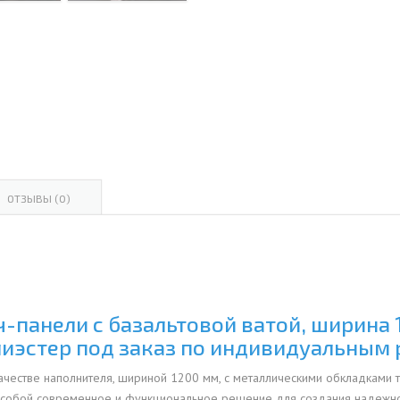
ОВАЯ ТРУБА 15 М ОДНОСТВОЛЬНАЯ
ОНЕСУЩАЯ
ОВАЯ ТРУБА 13 М ОДНОСТВОЛЬНАЯ
ОНЕСУЩАЯ
ОВАЯ ТРУБА 11 М ОДНОСТВОЛЬНАЯ
ОНЕСУЩАЯ
ОТЗЫВЫ (0)
панели с базальтовой ватой, ширина 1
иэстер под заказ по индивидуальным
качестве наполнителя, шириной 1200 мм, с металлическими обкладками 
 собой современное и функциональное решение для создания надежной