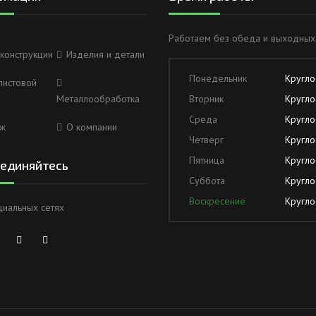
Работаем без обеда и выходных
конструкции
Изделия и детали
Понедельник
Кругло
листовой
Металлообработка
Вторник
Кругло
Среда
Кругло
ж
О компании
Четверг
Кругло
Пятница
Кругло
единяйтесь
Суббота
Кругло
Воскресение
Кругло
циальных сетях