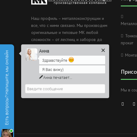
Наш профиль – металлоконструкции и
Металло
все, что с ними связано. Мы производим
оригинальные и типовые МК любой
Тонко
сложности – от лестниц и заборов до
прокат
несущих каркасов зданий и мостов.
Анна
Есть вопросы? Напишите, мы онлайн
Монта
Россия, Санкт-Петербург, 2
Здравствуйте
Муринский проспект дом 38
Я Вас вижу)
Присо
8 (812) 603-49-30
Напишите сюда свой вопрос.
Возможно, его решение будет
info@metallokonstrukciispb.ru
Мы в со
быстрее