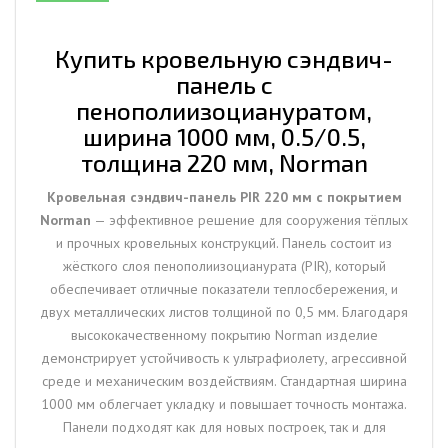
1000
мм,
0.5/0.5,
Купить кровельную сэндвич-
толщина
панель с
220
пенополиизоциануратом,
мм,
ширина 1000 мм, 0.5/0.5,
Norman
толщина 220 мм, Norman
Кровельная сэндвич-панель PIR 220 мм с покрытием
Norman
— эффективное решение для сооружения тёплых
и прочных кровельных конструкций. Панель состоит из
жёсткого слоя пенополиизоцианурата (PIR), который
обеспечивает отличные показатели теплосбережения, и
двух металлических листов толщиной по 0,5 мм. Благодаря
высококачественному покрытию Norman изделие
демонстрирует устойчивость к ультрафиолету, агрессивной
среде и механическим воздействиям. Стандартная ширина
1000 мм облегчает укладку и повышает точность монтажа.
Панели подходят как для новых построек, так и для