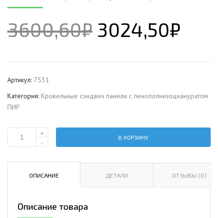
3600,60
₽
3024,50
₽
Артикул:
7531
Категория:
Кровельные сэндвич панели с пенополиизоциануратом
ПИР
+
В КОРЗИНУ
Количество
-
Кровельная
сэндвич-
панель
ОПИСАНИЕ
ДЕТАЛИ
ОТЗЫВЫ (0)
с
пенополиизоциануратом,
Описание товара
ширина