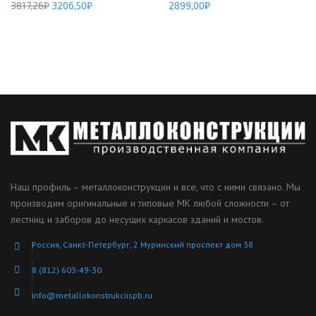
3817,26
₽
3206,50
₽
2899,00
₽
Наш профиль – металлоконструкции и все, что с ними связано. Мы
производим оригинальные и типовые МК любой сложности – от
лестниц и заборов до несущих каркасов зданий и мостов.
Россия, Санкт-Петербург, 2 Муринский проспект дом 38
8 (812) 603-49-30
info@metallokonstrukciispb.ru