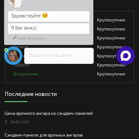
Работаем без обеда и выходных
Я Вас вижу)
Понедельник
Круглосуточно
Напишите сюда свой вопрос.
Возможно, его решение будет
Вторник
Круглосуточно
быстрее
Среда
Круглосуточно
Четверг
Круглосуточно
Введите сообщение
Пятница
Круглосуточно
Суббота
Круглосуточно
Воскресение
Круглосуточно
Последние новости
Цена арочного ангара из сэндвич-панелей
28.01.2025
Сэндвич-панели для арочных ангаров