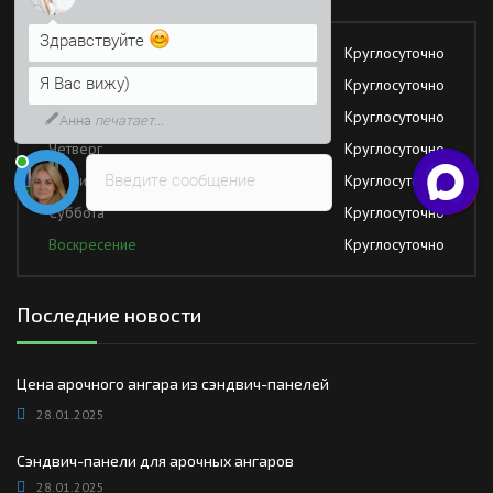
Я Вас вижу)
Понедельник
Круглосуточно
Напишите сюда свой вопрос.
Вторник
Круглосуточно
Возможно, его решение будет
быстрее
Среда
Круглосуточно
Четверг
Круглосуточно
Введите сообщение
Пятница
Круглосуточно
Суббота
Круглосуточно
Воскресение
Круглосуточно
Последние новости
Цена арочного ангара из сэндвич-панелей
28.01.2025
Сэндвич-панели для арочных ангаров
28.01.2025