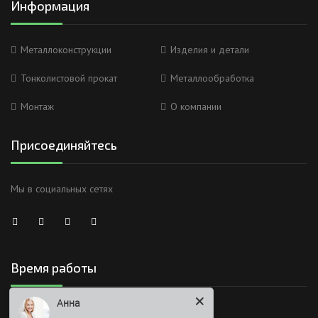
Информация
Металлоконструкции
Изделия и детали
Тонколистовой прокат
Металлообработка
Монтаж
О компании
Присоединяйтесь
Мы в социальных сетях
Анна
Время работы
Здравствуйте
Работаем без обеда и выходных