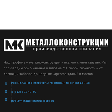
Наш профиль – металлоконструкции и все, что с ними связано. Мы
производим оригинальные и типовые МК любой сложности – от
лестниц и заборов до несущих каркасов зданий и мостов.
Россия, Санкт-Петербург, 2 Муринский проспект дом 38
8 (812) 603-49-30
info@metallokonstrukciispb.ru