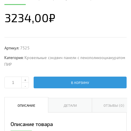
3234,00
₽
Артикул:
7525
Категория:
Кровельные сэндвич панели с пенополиизоциануратом
ПИР
+
В КОРЗИНУ
Количество
-
Кровельная
сэндвич-
панель
ОПИСАНИЕ
ДЕТАЛИ
ОТЗЫВЫ (0)
с
пенополиизоциануратом,
Описание товара
ширина