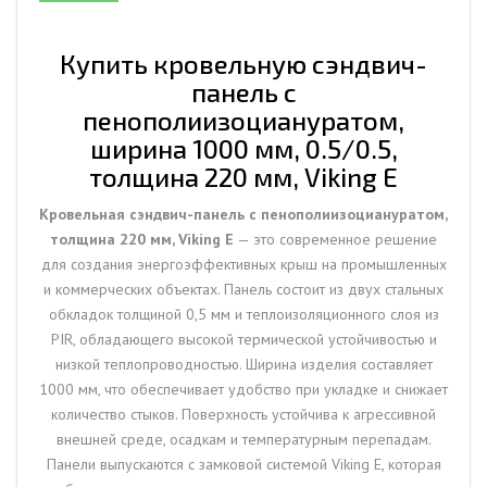
1000
мм,
0.5/0.5,
Купить кровельную сэндвич-
толщина
панель с
220
пенополиизоциануратом,
мм,
ширина 1000 мм, 0.5/0.5,
Viking
толщина 220 мм, Viking E
E
Кровельная сэндвич-панель с пенополиизоциануратом,
толщина 220 мм, Viking E
— это современное решение
для создания энергоэффективных крыш на промышленных
и коммерческих объектах. Панель состоит из двух стальных
обкладок толщиной 0,5 мм и теплоизоляционного слоя из
PIR, обладающего высокой термической устойчивостью и
низкой теплопроводностью. Ширина изделия составляет
1000 мм, что обеспечивает удобство при укладке и снижает
количество стыков. Поверхность устойчива к агрессивной
внешней среде, осадкам и температурным перепадам.
Панели выпускаются с замковой системой Viking E, которая