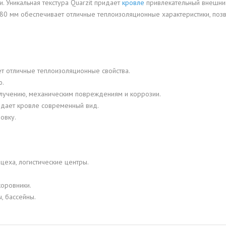
 Уникальная текстура Quarzit придает
кровле
привлекательный внешний
0 мм обеспечивает отличные теплоизоляционные характеристики, позво
ет отличные теплоизоляционные свойства.
ю.
излучению, механическим повреждениям и коррозии.
идает кровле современный вид.
овку.
еха, логистические центры.
коровники.
, бассейны.