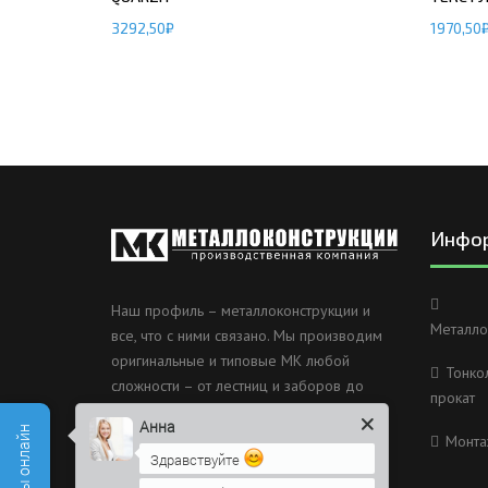
3292,50
₽
1970,50
Инфо
Наш профиль – металлоконструкции и
Металло
все, что с ними связано. Мы производим
оригинальные и типовые МК любой
Тонко
сложности – от лестниц и заборов до
прокат
несущих каркасов зданий и мостов.
Анна
Монта
Россия, Санкт-Петербург, 2
Здравствуйте
Муринский проспект дом 38