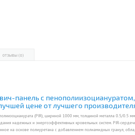
ОВАЯ ТРУБА 15 М ОДНОСТВОЛЬНАЯ
ОНЕСУЩАЯ
ОВАЯ ТРУБА 13 М ОДНОСТВОЛЬНАЯ
ОНЕСУЩАЯ
ОВАЯ ТРУБА 11 М ОДНОСТВОЛЬНАЯ
ОНЕСУЩАЯ
ОТЗЫВЫ (0)
ич-панель с пенополиизоциануратом, 
 лучшей цене от лучшего производите
олиизоцианурата (PIR), шириной 1000 мм, толщиной металла 0.5/0.5 мм
дания надежных и энергоэффективных кровельных систем. PIR-сердеч
танное на основе полиуретана с добавлением полиамидных гранул, обл