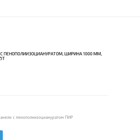
ЕЮЩИЙ С21
АЛЛИЧЕСКОЙ ЛЕСТНИЦЫ
ЕЮЩИЙ НС35
ЛАМНЫХ КОНСТРУКЦИЙ
ЕЮЩИЙ НС44
ЕЮЩИЙ С44
ЕЮЩИЙ НС57
 С ПЕНОПОЛИИЗОЦИАНУРАТОМ, ШИРИНА 1000 ММ,
ЕЮЩИЙ Н60
ZIT
ЕЮЩИЙ Н75
СНЫХ АНГАРОВ
ЕЮЩИЙ Н114
СНЫХ АНГАРОВ
панели с пенополиизоциануратом ПИР