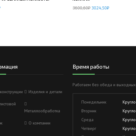
₽
3600,60
₽
3024,50
₽
рмация
Время работы
Работаем без обеда и выходных
конструкции
Изделия и детали
Понедельник
Кругло
листовой
Металлообработка
Вторник
Кругло
Среда
Кругло
ж
О компании
Четверг
Кругло