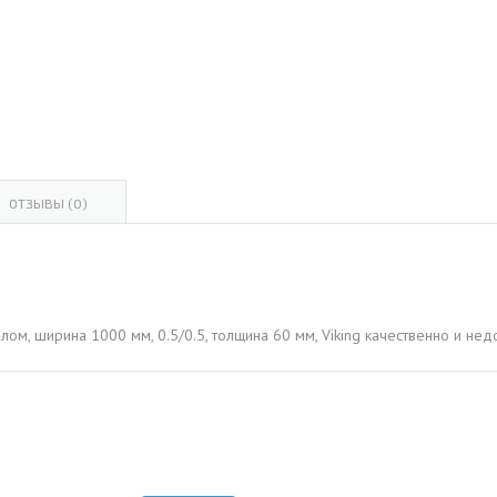
ОВАЯ ТРУБА 15 М ОДНОСТВОЛЬНАЯ
ОНЕСУЩАЯ
ОВАЯ ТРУБА 13 М ОДНОСТВОЛЬНАЯ
ОНЕСУЩАЯ
ОВАЯ ТРУБА 11 М ОДНОСТВОЛЬНАЯ
ОНЕСУЩАЯ
ОТЗЫВЫ (0)
ом, ширина 1000 мм, 0.5/0.5, толщина 60 мм, Viking качественно и не