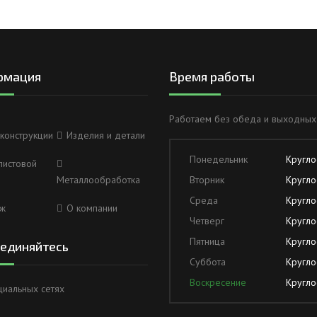
рмация
Время работы
Работаем без обеда и выходных
конструкции
Изделия и детали
Понедельник
Кругло
листовой
Металлообработка
Вторник
Кругло
Среда
Кругло
ж
О компании
Четверг
Кругло
Пятница
Кругло
единяйтесь
Суббота
Кругло
Воскресение
Кругло
циальных сетях