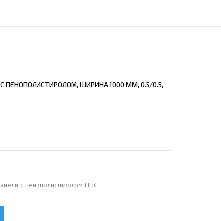
ЕЮЩИЙ С21
АЛЛИЧЕСКОЙ ЛЕСТНИЦЫ
ЕЮЩИЙ НС35
ЛАМНЫХ КОНСТРУКЦИЙ
ЕЮЩИЙ НС44
ЕЮЩИЙ С44
ЕЮЩИЙ НС57
 ПЕНОПОЛИСТИРОЛОМ, ШИРИНА 1000 ММ, 0.5/0.5,
ЕЮЩИЙ Н60
ЕЮЩИЙ Н75
СНЫХ АНГАРОВ
ЕЮЩИЙ Н114
СНЫХ АНГАРОВ
панели с пенополистиролом ППС