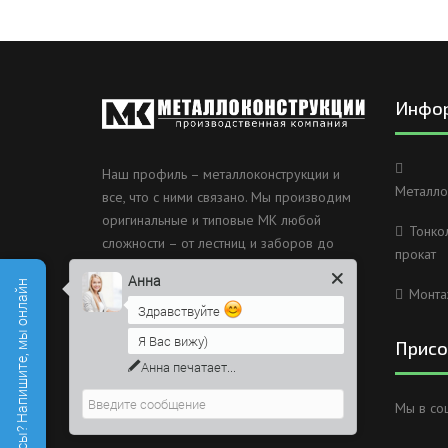
Инфо
Наш профиль – металлоконструкции и
Металло
все, что с ними связано. Мы производим
оригинальные и типовые МК любой
Тонко
сложности – от лестниц и заборов до
прокат
несущих каркасов зданий и мостов.
Анна
Есть вопросы? Напишите, мы онлайн
Монта
Россия, Санкт-Петербург, 2
Здравствуйте
Муринский проспект дом 38
Я Вас вижу)
Присо
8 (812) 603-49-30
Напишите сюда свой вопрос.
Возможно, его решение будет
info@metallokonstrukciispb.ru
Мы в со
быстрее