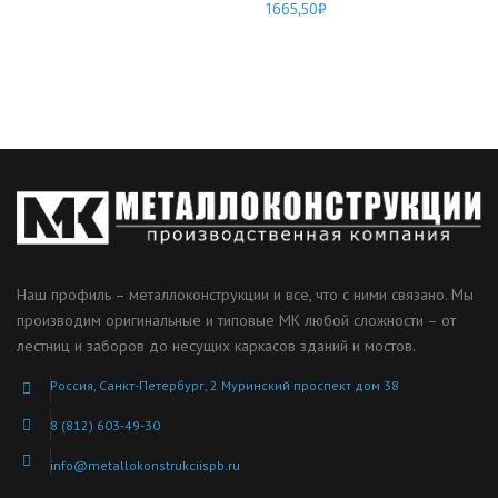
1665,50
₽
Наш профиль – металлоконструкции и все, что с ними связано. Мы
производим оригинальные и типовые МК любой сложности – от
лестниц и заборов до несущих каркасов зданий и мостов.
Россия, Санкт-Петербург, 2 Муринский проспект дом 38
8 (812) 603-49-30
info@metallokonstrukciispb.ru