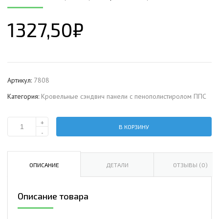
1327,50
₽
Артикул:
7808
Категория:
Кровельные сэндвич панели с пенополистиролом ППС
+
В КОРЗИНУ
Количество
-
Кровельная
сэндвич-
панель
ОПИСАНИЕ
ДЕТАЛИ
ОТЗЫВЫ (0)
с
пенополистиролом,
Описание товара
ширина
1200