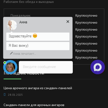
Работаем без обеда и выходных
Понедельник
Круглосуточно
Анна
Вторник
Круглосуточно
Среда
Круглосуточно
Здравствуйте
Четверг
Круглосуточно
Пятница
Круглосуточно
Я Вас вижу)
Суббота
Круглосуточно
Анна
печатает...
Воскресение
Круглосуточно
Введите сообщение
Последние новости
Цена арочного ангара из сэндвич-панелей
28.01.2025
Сэндвич-панели для арочных ангаров