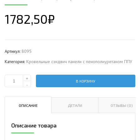
1782,50
₽
Артикул:
8095
Категория:
Кровельные сэндвич панели с пенополиуретаном ППУ
+
В КОРЗИНУ
Количество
-
Кровельная
сэндвич-
панель
ОПИСАНИЕ
ДЕТАЛИ
ОТЗЫВЫ (0)
с
пенополиуретаном,
Описание товара
ширина
1000