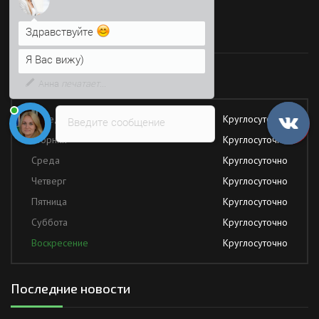
Я Вас вижу)
Время работы
Напишите сюда свой вопрос.
Возможно, его решение будет
быстрее
Работаем без обеда и выходных
Понедельник
Круглосуточно
Введите сообщение
Вторник
Круглосуточно
Среда
Круглосуточно
Четверг
Круглосуточно
Пятница
Круглосуточно
Суббота
Круглосуточно
Воскресение
Круглосуточно
Последние новости