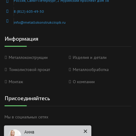
Россия, Санкт-Петербург, 2 Муринский проспект дом 38
8 (812) 603-49-30
info@metallokonstrukciispb.ru
Информация
Металлоконструкции
Изделия и детали
Тонколистовой прокат
Металлообработка
Монтаж
О компании
Присоединяйтесь
Анна
Мы в социальных сетях
Здравствуйте