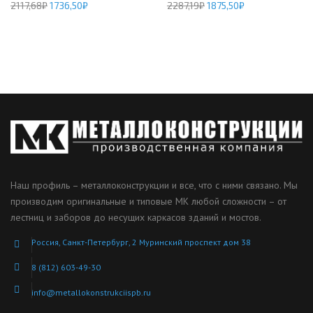
2117,68
₽
1736,50
₽
2287,19
₽
1875,50
₽
Наш профиль – металлоконструкции и все, что с ними связано. Мы
производим оригинальные и типовые МК любой сложности – от
лестниц и заборов до несущих каркасов зданий и мостов.
Россия, Санкт-Петербург, 2 Муринский проспект дом 38
8 (812) 603-49-30
info@metallokonstrukciispb.ru