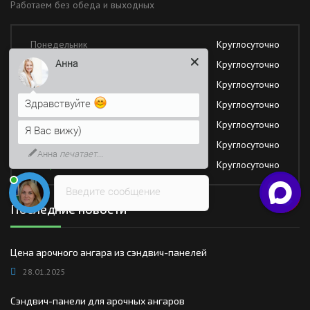
Работаем без обеда и выходных
Понедельник
Круглосуточно
Анна
Вторник
Круглосуточно
Среда
Круглосуточно
Здравствуйте
Четверг
Круглосуточно
Пятница
Круглосуточно
Я Вас вижу)
Суббота
Круглосуточно
Анна
печатает...
Воскресение
Круглосуточно
Введите сообщение
Последние новости
Цена арочного ангара из сэндвич-панелей
28.01.2025
Сэндвич-панели для арочных ангаров