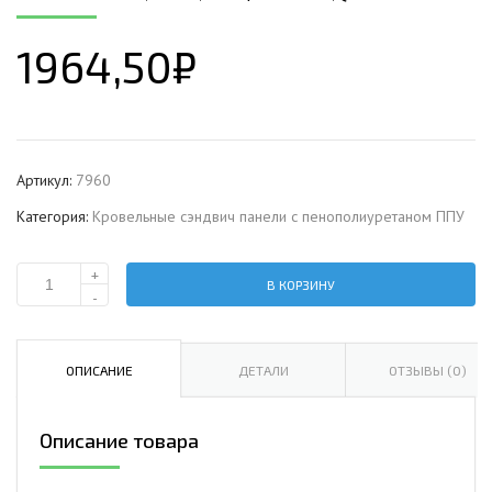
1964,50
₽
Артикул:
7960
Категория:
Кровельные сэндвич панели с пенополиуретаном ППУ
+
В КОРЗИНУ
Количество
-
Кровельная
сэндвич-
панель
ОПИСАНИЕ
ДЕТАЛИ
ОТЗЫВЫ (0)
с
пенополиуретаном,
Описание товара
ширина
1200