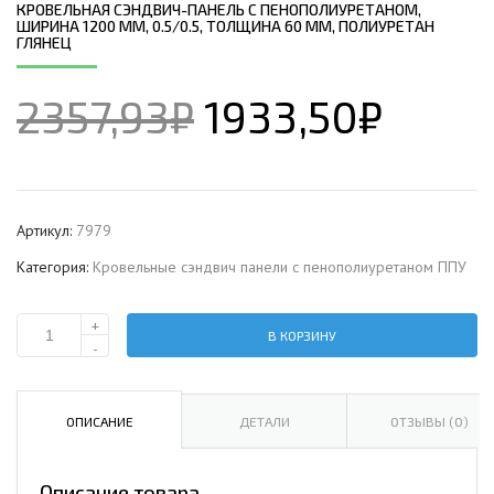
КРОВЕЛЬНАЯ СЭНДВИЧ-ПАНЕЛЬ С ПЕНОПОЛИУРЕТАНОМ,
ШИРИНА 1200 ММ, 0.5/0.5, ТОЛЩИНА 60 ММ, ПОЛИУРЕТАН
ГЛЯНЕЦ
2357,93
₽
1933,50
₽
Артикул:
7979
Категория:
Кровельные сэндвич панели с пенополиуретаном ППУ
+
В КОРЗИНУ
Количество
-
Кровельная
сэндвич-
панель
ОПИСАНИЕ
ДЕТАЛИ
ОТЗЫВЫ (0)
с
пенополиуретаном,
Описание товара