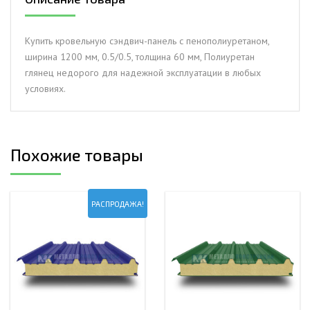
ширина
1200
мм,
Купить кровельную сэндвич-панель с пенополиуретаном,
0.5/0.5,
ширина 1200 мм, 0.5/0.5, толщина 60 мм, Полиуретан
толщина
глянец недорого для надежной эксплуатации в любых
60
условиях.
мм,
Полиуретан
глянец
Похожие товары
РАСПРОДАЖА!