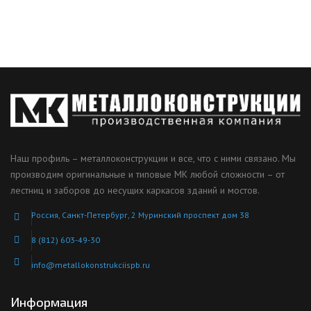
Наш профиль – металлоконструкции и все, что с ними связано. Мы
производим оригинальные и типовые МК любой сложности – от
лестниц и заборов до несущих каркасов зданий и мостов.
Россия, Санкт-Петербург, 2 Муринский проспект дом 38
8 (812) 603-49-30
info@metallokonstrukciispb.ru
Информация