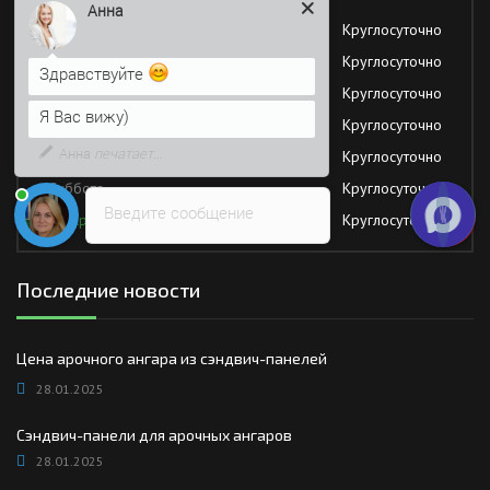
Здравствуйте
Понедельник
Круглосуточно
Я Вас вижу)
Вторник
Круглосуточно
Среда
Круглосуточно
Напишите сюда свой вопрос.
Возможно, его решение будет
Четверг
Круглосуточно
быстрее
Пятница
Круглосуточно
Суббота
Круглосуточно
Введите сообщение
Воскресение
Круглосуточно
Последние новости
Цена арочного ангара из сэндвич-панелей
28.01.2025
Сэндвич-панели для арочных ангаров
28.01.2025