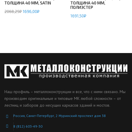
ТОЛЩИНА 40 ММ, SATIN
ТОЛЩИНА 40 ММ,
ПОЛИЭСТЕР
2068,29
₽
1696,00
₽
1691,50
₽
Наш профиль – металлоконструкции и все, что с ними связано. Мы
производим оригинальные и типовые МК любой сложности – от
лестниц и заборов до несущих каркасов зданий и мостов.
Россия, Санкт-Петербург, 2 Муринский проспект дом 38
8 (812) 603-49-30