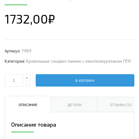
1732,00
₽
Артикул:
7989
Категория:
Кровельные сэндвич панели с пенополиуретаном ППУ
+
В КОРЗИНУ
Количество
-
Кровельная
сэндвич-
панель
ОПИСАНИЕ
ДЕТАЛИ
ОТЗЫВЫ (0)
с
пенополиуретаном,
Описание товара
ширина
1200