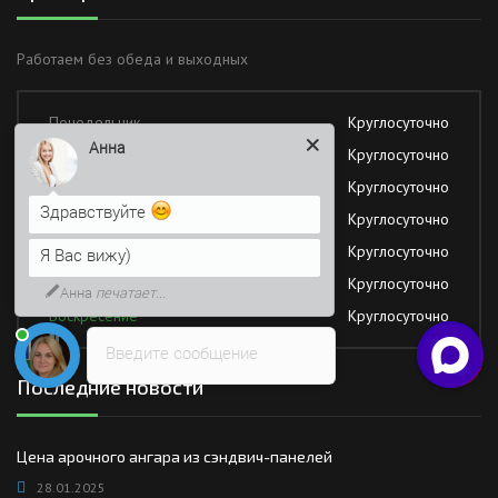
Работаем без обеда и выходных
Понедельник
Круглосуточно
Анна
Вторник
Круглосуточно
Среда
Круглосуточно
Здравствуйте
Четверг
Круглосуточно
Пятница
Круглосуточно
Я Вас вижу)
Суббота
Круглосуточно
Анна
печатает...
Воскресение
Круглосуточно
Введите сообщение
Последние новости
Цена арочного ангара из сэндвич-панелей
28.01.2025