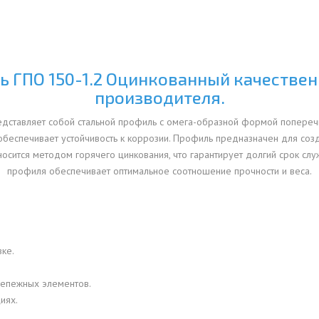
ОВАЯ ТРУБА 15 М ОДНОСТВОЛЬНАЯ
ОНЕСУЩАЯ
ОВАЯ ТРУБА 13 М ОДНОСТВОЛЬНАЯ
 ГПО 150-1.2 Оцинкованный качествен
ОНЕСУЩАЯ
производителя.
ОВАЯ ТРУБА 11 М ОДНОСТВОЛЬНАЯ
ОНЕСУЩАЯ
дставляет собой стальной профиль с омега-образной формой поперечно
обеспечивает устойчивость к коррозии. Профиль предназначен для соз
осится методом горячего цинкования, что гарантирует долгий срок слу
профиля обеспечивает оптимальное соотношение прочности и веса.
ке.
репежных элементов.
иях.