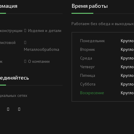
рмация
Время работы
Работаем без обеда и выходных
конструкции
Изделия и детали
Понедельник
Кругло
листовой
Металлообработка
Вторник
Кругло
Среда
Кругло
ж
О компании
Четверг
Кругло
Пятница
Кругло
единяйтесь
Суббота
Кругло
Воскресение
Кругло
циальных сетях