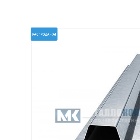
ПРОЖЕКТОРНЫЕ МАЧТЫ
ПРОГОНЫ
МЕТАЛЛИЧЕСКИЕ ОГРАЖДЕНИЯ
ЗАКЛАДНЫЕ ДЕТАЛИ
СВАИ СТАЛЬНЫЕ ВИНТОВЫЕ
ПРОИЗВОДСТВО МЕТАЛЛ
РАСПРОДАЖА!
КОНТЕЙНЕР СБОРНО – РАЗБОРНЫЙ
БЫТ
ИЗГОТОВЛЕНИЕ СВАРНЫХ
ЗАКЛАДНЫЕ ИЗДЕЛИЯ
ОПОРЫ ТРУБОПРОВОДОВ
ДЫМОВЫЕ ТРУБЫ
ДЫМ
РЕЗЬБОВЫЕ ШПИЛЬКИ
САМ
ДЫМ
САМ
ДЫМ
САМ
ДЫМ
САМ
ДЫМ
САМ