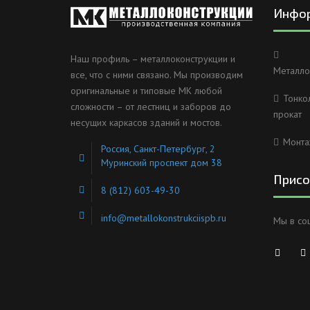
Инфо
Наш профиль – металлоконструкции и
Металло
все, что с ними связано. Мы производим
оригинальные и типовые МК любой
Тонко
сложности – от лестниц и заборов до
прокат
несущих каркасов зданий и мостов.
Монта
Россия, Санкт-Петербург, 2
Муринский проспект дом 38
Присо
8 (812) 603-49-30
info@metallokonstrukciispb.ru
Мы в со