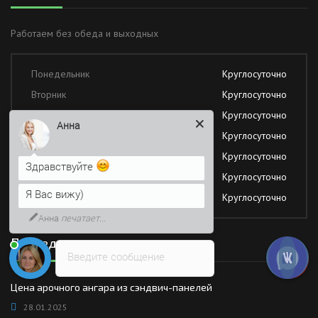
Работаем без обеда и выходных
Понедельник
Круглосуточно
Вторник
Круглосуточно
Среда
Круглосуточно
Анна
Четверг
Круглосуточно
Пятница
Круглосуточно
Здравствуйте
Суббота
Круглосуточно
Я Вас вижу)
Воскресение
Круглосуточно
Анна
печатает...
Последние новости
Введите сообщение
Цена арочного ангара из сэндвич-панелей
28.01.2025