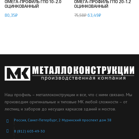
ОМЕГА-ПРОФИЛЬ ГПО 10-2.0
ОМЕГА-ПРОФИЛЬ ГПО 20-1.2
ОЦИНКОВАННЫЙ
ОЦИНКОВАННЫЙ
80,35
₽
75,58
₽
63,49
₽
Наш профиль – металлоконструкции и все, что с ними связано. Мы
производим оригинальные и типовые МК любой сложности – от
лестниц и заборов до несущих каркасов зданий и мостов.
Россия, Санкт-Петербург, 2 Муринский проспект дом 38
8 (812) 603-49-30