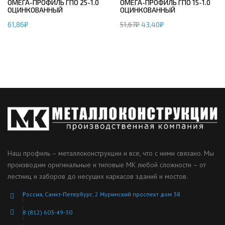
ОМЕГА-ПРОФИЛЬ ГПО 25-1.0
ОМЕГА-ПРОФИЛЬ ГПО 15-1.0
ОЦИНКОВАННЫЙ
ОЦИНКОВАННЫЙ
61,86
₽
51,67
₽
43,40
₽
Наш профиль – металлоконструкции и все, что с ними связано. Мы
производим оригинальные и типовые МК любой сложности – от
лестниц и заборов до несущих каркасов зданий и мостов.
Россия, Санкт-Петербург, 2 Муринский проспект дом 38
8 (812) 603-49-30