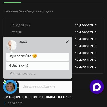
Работаем без обеда и выходных
Понедельник
Круглосуточно
Вторник
Круглосуточно
Среда
Круглосуточно
Анна
Четверг
Круглосуточно
Пятница
Круглосуточно
Здравствуйте
Суббота
Круглосуточно
Я Вас вижу)
Воскресение
Круглосуточно
Анна
печатает...
Последние новости
Введите сообщение
Цена арочного ангара из сэндвич-панелей
28.01.2025