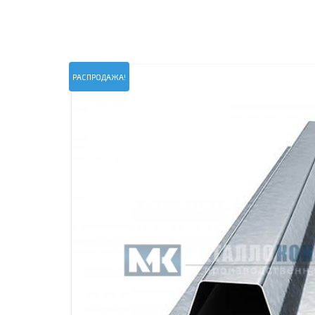
ПРОЖЕКТОРНЫЕ МАЧТЫ
ПРОГОНЫ
МЕТАЛЛИЧЕСКИЕ ОГРАЖДЕНИЯ
ЗАКЛАДНЫЕ ДЕТАЛИ
СВАИ СТАЛЬНЫЕ ВИНТОВЫЕ
ПРОИЗВОДСТВО МЕТАЛЛ
РАСПРОДАЖА!
КОНТЕЙНЕР СБОРНО – РАЗБОРНЫЙ
БЫТ
ИЗГОТОВЛЕНИЕ СВАРНЫХ
ЗАКЛАДНЫЕ ИЗДЕЛИЯ
ОПОРЫ ТРУБОПРОВОДОВ
ДЫМОВЫЕ ТРУБЫ
ДЫМ
РЕЗЬБОВЫЕ ШПИЛЬКИ
САМ
ДЫМ
САМ
ДЫМ
САМ
ДЫМ
САМ
ДЫМ
САМ