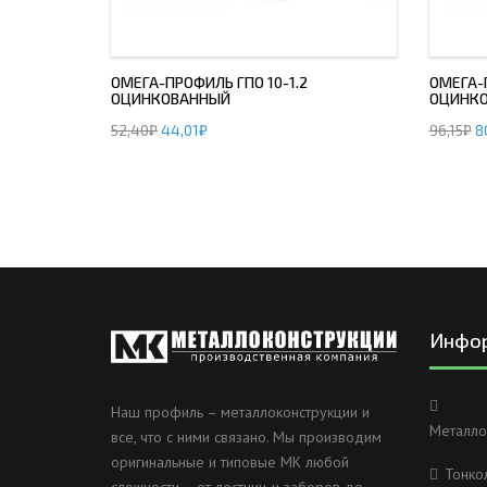
ОМЕГА-ПРОФИЛЬ ГПО 10-1.2
ОМЕГА-П
ОЦИНКОВАННЫЙ
ОЦИНК
52,40
₽
44,01
₽
96,15
₽
8
Инфо
Наш профиль – металлоконструкции и
Металло
все, что с ними связано. Мы производим
оригинальные и типовые МК любой
Тонко