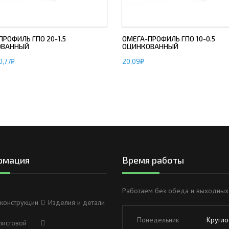
РОФИЛЬ ГПО 20-1.5
ОМЕГА-ПРОФИЛЬ ГПО 10-0.5
ОВАННЫЙ
ОЦИНКОВАННЫЙ
0,77
₽
20,09
₽
рмация
Время работы
Работаем без обеда и выходных
конструкции
Изделия и детали
Понедельник
Кругло
листовой