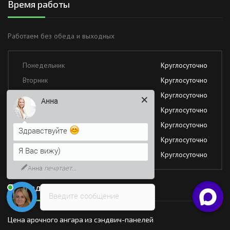
Время работы
Работаем без обеда и выходных
Понедельник
Круглосуточно
Вторник
Круглосуточно
Среда
Круглосуточно
Анна
Четверг
Круглосуточно
Пятница
Круглосуточно
Здравствуйте
Суббота
Круглосуточно
Я Вас вижу)
Воскресение
Круглосуточно
Анна
печатает...
Последние новости
Введите сообщение
Цена арочного ангара из сэндвич-панелей